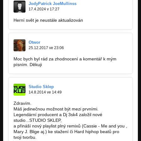
JodyPatrick JoeMullinss
17.4.2024 v 17:27
Herní svět je neustále aktualizován
https://apkmia.com/it/
Otwor
25.12.2017 ve 23:06
Moc bych byl rád za zhodnocení a komentář k mým
písním. Děkuji
Studio Sklep
14.8.2014 ve 14:49
Zdravím.
Máš jedinečnou možnost být mezi prvními.
Legendární producent a Dj 3sk4 založil nové
studio...STUDIO SKLEP,
a přináší nový playlist plný remixů (Cassie - Me and you ,
Mary J. Blige aj.) ke stažení či Hard hiphop beatů pro
tvoji tvorbu.