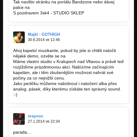
Tak navštiv stránku na portálu Bandzone nebo dávej
palce na
https://www.facebook.com/SSklep?ref…
S pozdravem 3sk4 - STUDIO SKLEP
Majkl - GOTHIGH
30.6.2014 ve 12:46
Ahoj kapelo/ muzikante, pokud by jste si chtěli natočit
nějaké demo, ozvěte se na
gothighband@gmail.com.
Máme vlastní studio v Kralupech nad Vltavou a právě teď
rozjíždíme prázdninovou akci. Nabízíme začínajícím
kapelám, ale i těm zkušenějším možnost nahrát své
počiny za co nejnižší cenu.
Jako perličku můžeme nabídnout i natočení alba přes
analog. pásek, díky kterému získáte ten správný sound.
:-)
mayooo
27.1.2014 ve 22:34
parada....