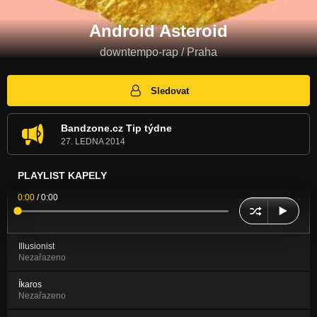
Android Asteroid
downtempo-rap / Praha
Sledovat
Bandzone.cz Tip týdne
27. LEDNA 2014
PLAYLIST KAPELY
0:00
/
0:00
Illusionist
Nezařazeno
Íkaros
Nezařazeno