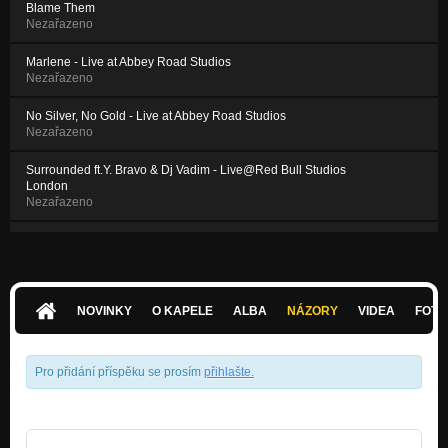
Blame Them
Nezařazeno
Marlene - Live at Abbey Road Studios
Nezařazeno
No Silver, No Gold - Live at Abbey Road Studios
Nezařazeno
Surrounded ft.Y. Bravo & Dj Vadim - Live@Red Bull Studios
London
Nezařazeno
Blame Them/Flip It live @ Smecky Music Studios
Nezařazeno
Flip It
Nezařazeno
NOVINKY
O KAPELE
ALBA
NÁZORY
VIDEA
FOTK
Pro přidání příspěku se prosím
přihlašte
.