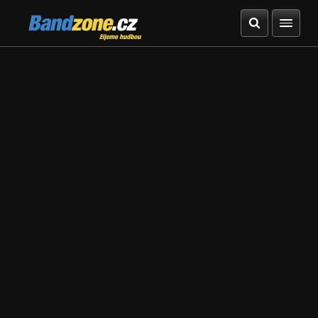
Bandzone.cz
žijeme hudbou