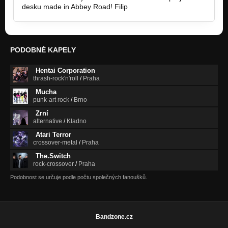
desku made in Abbey Road! Filip
PODOBNÉ KAPELY
Hentai Corporation
thrash-rock'n'roll
/
Praha
Mucha
punk-art rock
/
Brno
Zrní
alternative
/
Kladno
Atari Terror
crossover-metal
/
Praha
The.Switch
rock-crossover
/
Praha
Podobnost se určuje podle počtu společných fanoušků.
Bandzone.cz