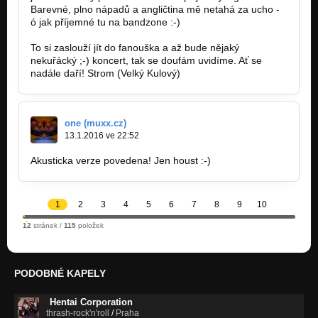
Barevné, plno nápadů a angličtina mě netahá za ucho -
ó jak příjemné tu na bandzone :-)
To si zaslouží jít do fanouška a až bude nějaký
nekuřácký ;-) koncert, tak se doufám uvidíme. Ať se
nadále daří! Strom (Velký Kulový)
one (muxx.cz)
13.1.2016 ve 22:52
Akusticka verze povedena! Jen houst :-)
1
2
3
4
5
6
7
8
9
10
12
stránek /
115
položek
PODOBNÉ KAPELY
Hentai Corporation
thrash-rock'n'roll
/
Praha