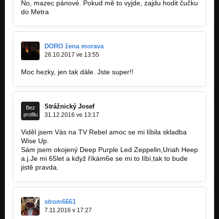
No, mazec pánové. Pokud mě to vyjde, zajdu hodit čučku
Cola Loca Heart (CD "Adventure Box" 2013)
do Metra
Nezařazeno
Unexcited (CD "Adventure Box" 2013)
Nezařazeno
DORO žena morava
26.10.2017 ve 13:55
Funny Money (2011)
Nezařazeno
Moc hezky, jen tak dále. Jste super!!
Stories (2011)
Nezařazeno
Strážnický Josef
Bez
profilu
31.12.2016 ve 13:17
Viděl jsem Vás na TV Rebel amoc se mi líbila skladba
Wise Up.
Sám jsem okojený Deep Purple Led Zeppelin,Uriah Heep
a.j.Je mi 65let a když říkám6e se mi to líbí,tak to bude
jistě pravda.
strom6661
7.11.2016 v 17:27