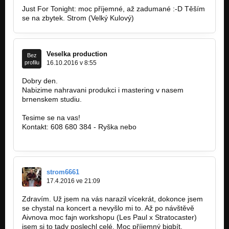
Just For Tonight: moc příjemné, až zadumané :-D Těším
se na zbytek. Strom (Velký Kulový)
Veselka production
Bez
profilu
16.10.2016 v 8:55
Dobry den.
Nabizime nahravani produkci i mastering v nasem
brnenskem studiu.
www.facebook.com/studioveselka
Tesime se na vas!
Kontakt: 608 680 384 - Ryška nebo
studioveselka@centrum.cz
strom6661
17.4.2016 ve 21:09
Zdravím. Už jsem na vás narazil vícekrát, dokonce jsem
se chystal na koncert a nevyšlo mi to. Až po návštěvě
Aivnova moc fajn workshopu (Les Paul x Stratocaster)
jsem si to tady poslechl celé. Moc příjemný bigbít.