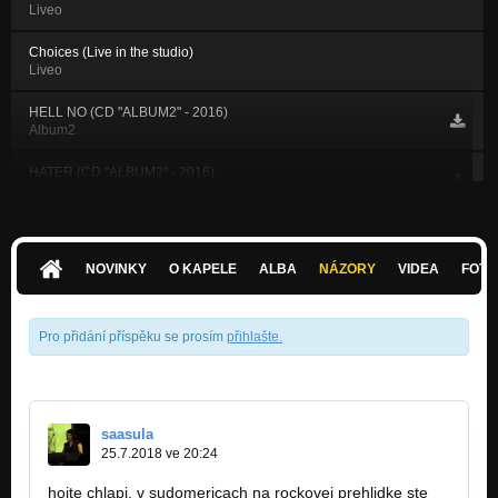
Liveo
Choices (Live in the studio)
Liveo
HELL NO (CD "ALBUM2" - 2016)
Album2
HATER (CD "ALBUM2" - 2016)
Album2
HYDRA (CD "ALBUM2" - 2016)
Album2
NOVINKY
O KAPELE
ALBA
NÁZORY
VIDEA
FOTK
AGAIN AGAIN (CD "ALBUM2" - 2016)
Album2
Pro přidání příspěku se prosím
přihlašte
.
JUST FOR TONIGHT (CD "ALBUM2" - 2016)
Album2
MY LOVE (CD "ALBUM2")
Album2
saasula
25.7.2018 ve 20:24
REASONS & RHYMES (CD "ALBUM2" - 2016)
Album2
hojte chlapi, v sudomericach na rockovej prehlidke ste