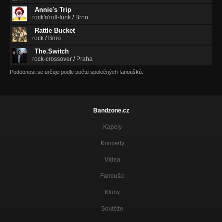
Annie's Trip
rock'n'roll-funk
/
Brno
Rattle Bucket
rock
/
Brno
The.Switch
rock-crossover
/
Praha
Podobnost se určuje podle počtu společných fanoušků.
Bandzone.cz
Kapely
Koncerty
Videa
Fanoušci
Kluby
Soutěže