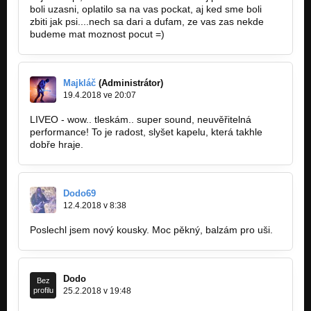
boli uzasni, oplatilo sa na vas pockat, aj ked sme boli
zbiti jak psi....nech sa dari a dufam, ze vas zas nekde
ONLY A FOOL (CD "ALBUM2" - 2016)
Album2
budeme mat moznost pocut =)
HAPPYSAD (CD "ALBUM2" - 2016)
Album2
Majkláč
(Administrátor)
19.4.2018 ve 20:07
INSIDE MY MIND (CD "ALBUM2" - 2016)
Album2
LIVEO - wow.. tleskám.. super sound, neuvěřitelná
performance! To je radost, slyšet kapelu, která takhle
Wise Up (new single 2014)
dobře hraje.
Nezařazeno
Karmath (new single 2014)
Nezařazeno
Dodo69
12.4.2018 v 8:38
Nibiru (CD "Adventure Box" 2013)
Nezařazeno
Poslechl jsem nový kousky. Moc pěkný, balzám pro uši.
Somniac (CD "Adventure Box" 2013)
Nezařazeno
Dodo
Bez
It All (CD "Adventure Box" 2013)
profilu
25.2.2018 v 19:48
Nezařazeno