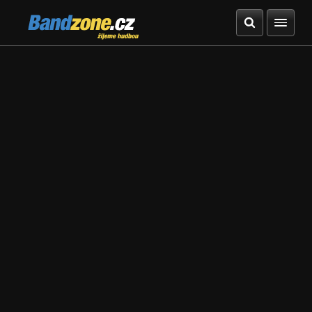
Bandzone.cz
žijeme hudbou