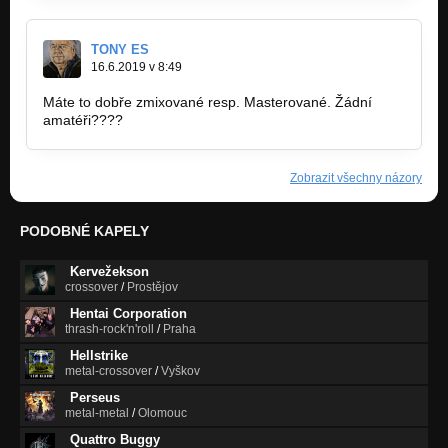
TONY ES
16.6.2019 v 8:49
Máte to dobře zmixované resp. Masterované. Žádní
amatéři????
Zobrazit všechny názory
PODOBNÉ KAPELY
Kervežekson
crossover
/
Prostějov
Hentai Corporation
thrash-rock'n'roll
/
Praha
Hellstrike
metal-crossover
/
Vyškov
Perseus
metal-metal
/
Olomouc
Quattro Buggy