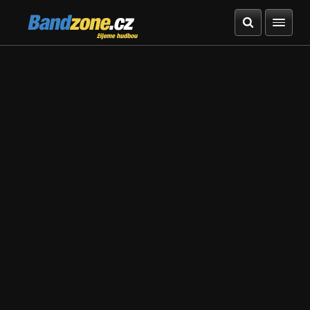
Bandzone.cz
žijeme hudbou