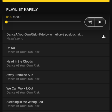
PLAYLIST KAPELY
0:00
/
0:00
DanceAtYourOwnRisk - Kdo by to měl celé poslouchat....
Nezařazeno
Dr. No
Dance At Your Own Risk
Head In the Clouds
Dance At Your Own Risk
Away FromThe Sun
Dance At Your Own Risk
We Can Work It Out
Dance At Your Own Risk
Sleeping in the Wrong Bed
Dance At Your Own Risk