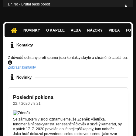
Dr. No - Brutal bass boost
Nezařazeno
We Can Work It Out
Nezařazeno
NOVINKY
O KAPELE
ALBA
NÁZORY
VIDEA
FOTK
Away From The Sun
Nezařazeno
Kontakty
Z důvodů ochrany proti spamu jsou kontakty skryté a chráněné captchou.
Zobrazit kontakty
Novinky
Poslední poklona
22.7.2020 v 8:21
Se zármutkem v srdci oznamujeme, že Zdeněk Všetička,
fenomenální baskytarista, renesanční člověk a skvělý kamarád, byl
v pátek 17. 7. 2020 povolán do té nejlepš
í kapely, tam nahoře.
Jako hráč dokázal pozvednout celou rockovou scénu, jako vzor