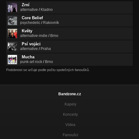
Zrní
alternative
/
Kladno
Core Belief
psychedelic
/
Rakovník
Květy
alternative-indie
/
Brno
Psí vojáci
alternative
/
Praha
Mucha
punk-art rock
/
Brno
Podobnost se určuje podle počtu společných fanoušků.
Bandzone.cz
Kapely
Koncerty
Videa
Fanoušci