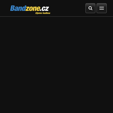
Bandzone.cz
žijeme hudbou