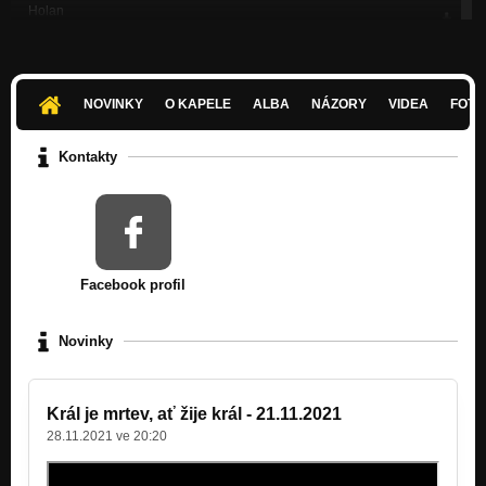
Holan
V Delfách
Markýza de Mertuil
V Delfách
NOVINKY
O KAPELE
ALBA
NÁZORY
VIDEA
FOTK
Dionýsos přichází
Nezařazeno
Kontakty
ta temná děvka má talent - březnovej jam
Nezařazeno
Král je mrtev, ať žije král!
Nezařazeno
Facebook profil
Tugendhat
Nezařazeno
Novinky
Conquistador
Nezařazeno
Král je mrtev, ať žije král - 21.11.2021
Vlny 3
28.11.2021 ve 20:20
Nezařazeno