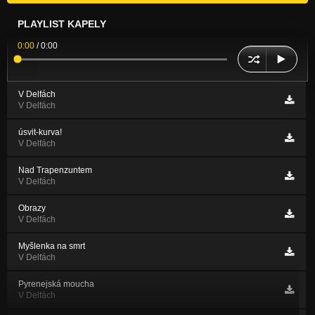
PLAYLIST KAPELY
0:00
/
0:00
V Delfách
V Delfách
úsvit-kurva!
V Delfách
Nad Trapenzuntem
V Delfách
Obrazy
V Delfách
Myšlenka na smrt
V Delfách
Pyrenejská moucha
V Delfách