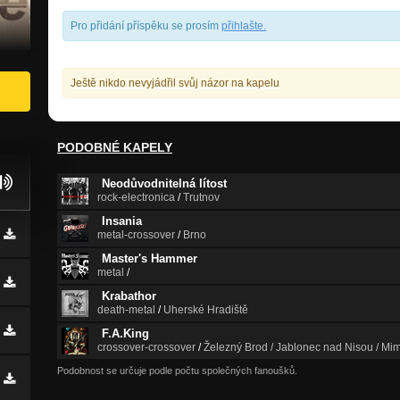
Pro přidání příspěku se prosím
přihlašte
.
Ještě nikdo nevyjádřil svůj názor na kapelu
PODOBNÉ KAPELY
Neodůvodnitelná lítost
rock-electronica
/
Trutnov
Insania
metal-crossover
/
Brno
Master's Hammer
metal
/
Krabathor
death-metal
/
Uherské Hradiště
F.A.King
crossover-crossover
/
Železný Brod / Jablonec nad Nisou / Mim
Podobnost se určuje podle počtu společných fanoušků.