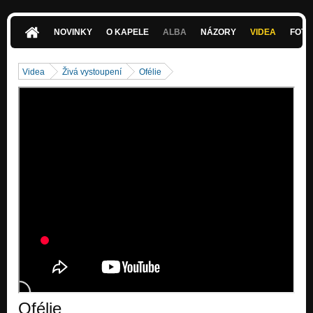
NOVINKY
O KAPELE
ALBA
NÁZORY
VIDEA
FOTK
Videa
Živá vystoupení
Ofélie
Ofélie