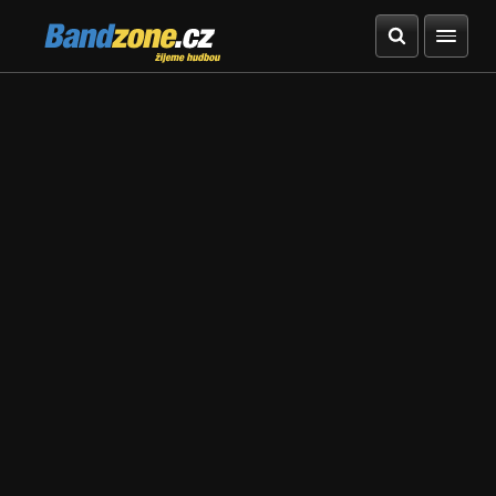
Bandzone.cz
žijeme hudbou