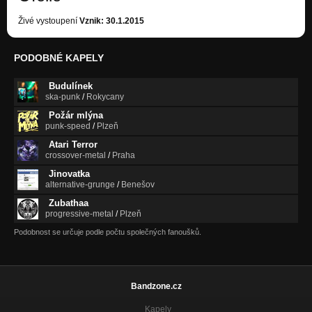
Živé vystoupení
Vznik: 30.1.2015
PODOBNÉ KAPELY
Budulínek
ska-punk
/
Rokycany
Požár mlýna
punk-speed
/
Plzeň
Atari Terror
crossover-metal
/
Praha
Jinovatka
alternative-grunge
/
Benešov
Zubathaa
progressive-metal
/
Plzeň
Podobnost se určuje podle počtu společných fanoušků.
Bandzone.cz
Kapely