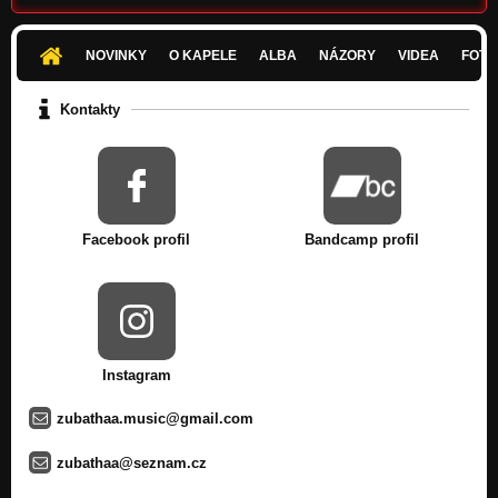
08.Stupid Toy
Take a Scythe!
NOVINKY
O KAPELE
ALBA
NÁZORY
VIDEA
FOTK
09.Unwanted Immortality
Kontakty
Take a Scythe!
10.Into The Woods
Take a Scythe!
11.Dark Soul
Take a Scythe!
Facebook profil
Bandcamp profil
Durman Dream - instrumental
Nezařazeno
Dark Matter - instrumental
Nezařazeno
Instagram
VětLev / Parallel Dark - instrumental
Nezařazeno
zubathaa.music@gmail.com
Ašenaga Viš - instrumental
zubathaa@seznam.cz
Nezařazeno