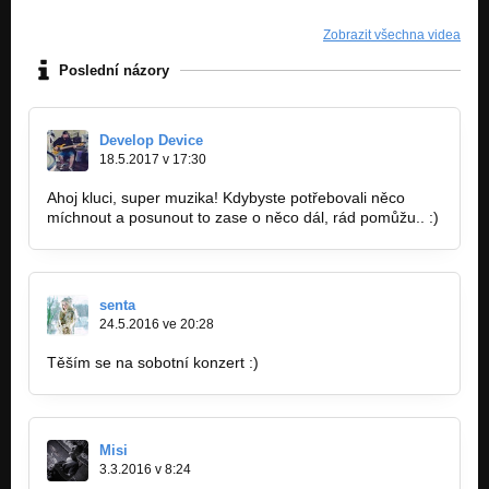
Zobrazit všechna videa
Poslední názory
Develop Device
18.5.2017 v 17:30
Ahoj kluci, super muzika! Kdybyste potřebovali něco
míchnout a posunout to zase o něco dál, rád pomůžu.. :)
senta
24.5.2016 ve 20:28
Těším se na sobotní konzert :)
Misi
3.3.2016 v 8:24