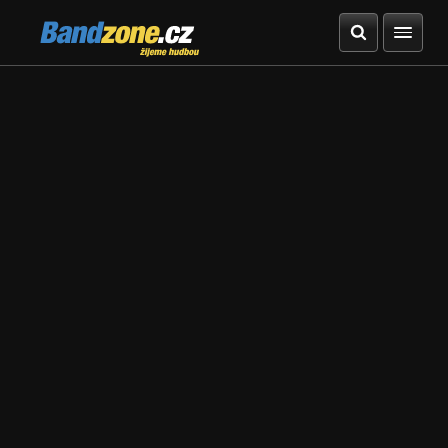
Bandzone.cz
žijeme hudbou