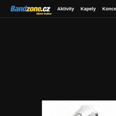
Bandzone.cz
Aktivity
Kapely
Konce
žijeme hudbou