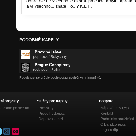
dobře.Ale ne všechno je akorát-jsme lidé omylní aproto
a ví všechno....znáte Ho...? K.L.H.
PODOBNÉ KAPELY
Prázdné lahve
pop-rock
/
Rokycany
Prague Conspiracy
rock-pop
/
Praha
Podobnost se určuje podle počtu společných fanoušků.
tní projekty
Služby pro kapely
Podpora
p promo pozice na
Presskity
Nápověda &
FAQ
Prodejhudbu.cz
Kontakt
Doprava kapel
Podmínky používání
O Bandzone.cz
Loga a dtp.