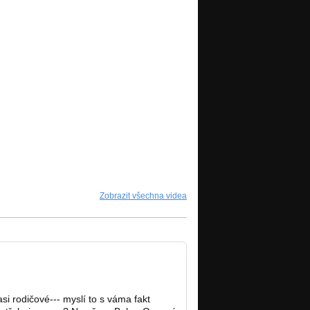
Zobrazit všechna videa
si rodičové--- myslí to s váma fakt