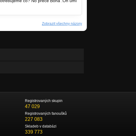
 potřebujeme co? No přece Boha .On umí
Zobrazit všechny názory
Registrovaných skupin
47 029
Registrovaných fanoušků
227 083
Skladeb v databázi
339 773