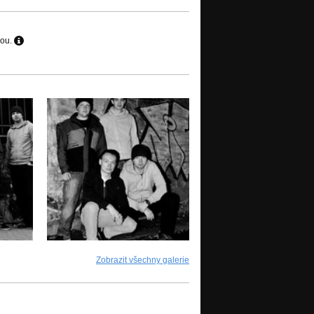
hou.
Zobrazit všechny galerie