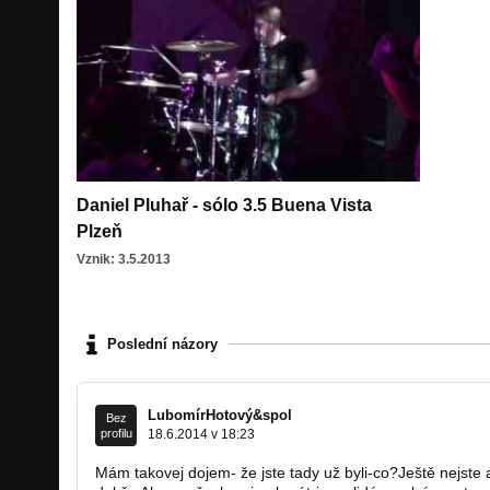
Daniel Pluhař - sólo 3.5 Buena Vista
Plzeň
Vznik: 3.5.2013
Poslední názory
LubomírHotový&spol
Bez
profilu
18.6.2014 v 18:23
Mám takovej dojem- že jste tady už byli-co?Ještě nejste a