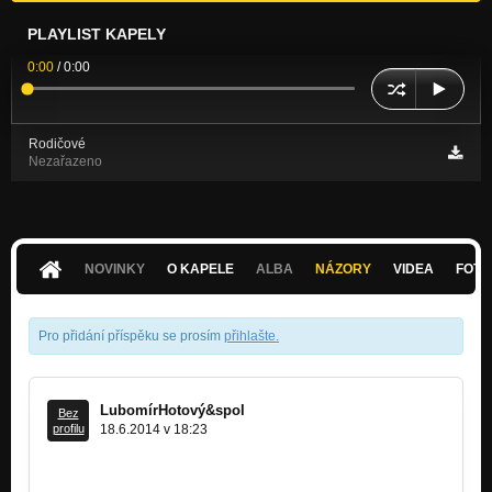
PLAYLIST KAPELY
0:00
/
0:00
Rodičové
Nezařazeno
NOVINKY
O KAPELE
ALBA
NÁZORY
VIDEA
FOTK
Pro přidání příspěku se prosím
přihlašte
.
LubomírHotový&spol
Bez
profilu
18.6.2014 v 18:23
Mám takovej dojem- že jste tady už byli-co?Ještě nejste
asi rodičové--- myslí to s váma fakt dobře.Ale ne