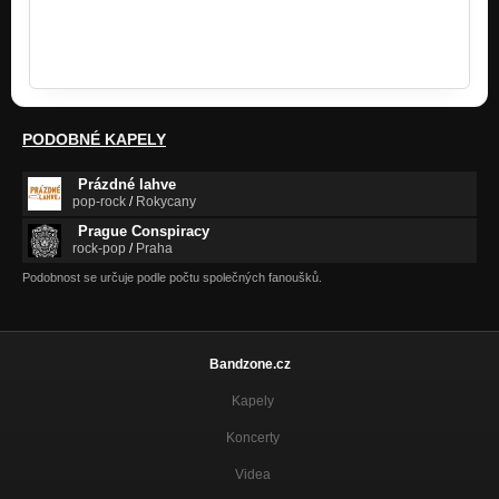
všechno je akorát-jsme lidé omylní aproto potřebujeme
co? No přece Boha .On umí a ví všechno....znáte Ho...?
K.L.H.
PODOBNÉ KAPELY
Prázdné lahve
pop-rock
/
Rokycany
Prague Conspiracy
rock-pop
/
Praha
Podobnost se určuje podle počtu společných fanoušků.
Bandzone.cz
Kapely
Koncerty
Videa