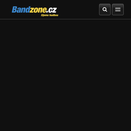
Bandzone.cz
žijeme hudbou