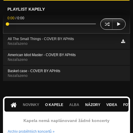
PLAYLIST KAPELY
0:00
/
0:00
All The Small Things - COVER BY APHits
Nezařazeno
American Idiot Master - COVER BY APHits
Nezařazeno
Basket case - COVER BY APHits
Nezařazeno
NOVINKY
O KAPELE
ALBA
NÁZORY
VIDEA
FOTK
Kapela nemá naplánované žádné koncerty
Archiv proběhlých koncertů
»