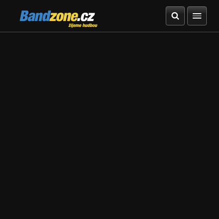
Bandzone.cz
žijeme hudbou