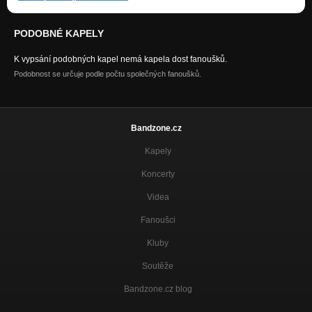
PODOBNÉ KAPELY
K vypsání podobných kapel nemá kapela dost fanoušků.
Podobnost se určuje podle počtu společných fanoušků.
Bandzone.cz
Kapely
Koncerty
Videa
Fanoušci
Kluby
Soutěže
Bandzone.cz blog