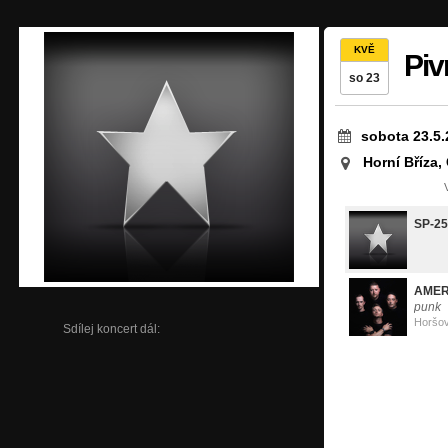
KVĚ
Piv
so 23
sobota 23.5.
Horní Bříza,
SP-25
AMER
punk
Horšo
Sdílej koncert dál: