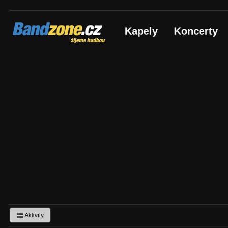
Bandzone.cz
Kapely
Koncerty
žijeme hudbou
Aktivity