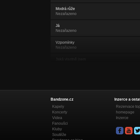
Modrá růže
Nezařazeno
Já
Nezařazeno
Vzpomínky
Nezařazeno
Jaká vlastně jsem
Nezařazeno
Vzkaz pro ženy (2021)
Nezařazeno
Kabareti
Nezařazeno
Bandzone.cz
Inzerce a osta
Kapely
Rezervace to
Nápadík
Koncerty
homepage
Nezařazeno
Videa
Inzerce
Fanoušci
Lítáme v iluzích
Kluby
Nezařazeno
Soutěže