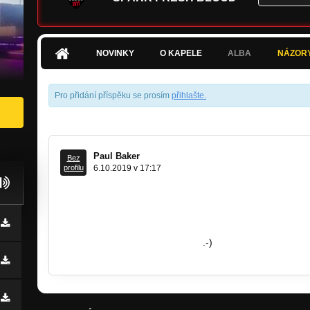
NOVINKY
O KAPELE
ALBA
NÁZOR
Pro přidání příspěku se prosím
přihlašte
.
Paul Baker
Bez
profilu
6.10.2019 v 17:17
Zdravím vás,
nechcete natočit videoklip?
Napište na
video@PaulBaker.cz
.-)
www.PaulBaker.cz