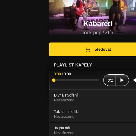
Kabareti
rock-pop / Zlín
Sledovat
PLAYLIST KAPELY
0:00
/
0:00
Divná stvoření
Nezařazeno
Tak se mi to líbí
Nezařazeno
Já jdu dál
Nezařazeno