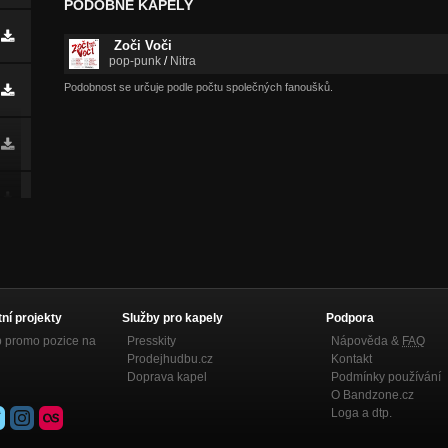
PODOBNÉ KAPELY
Zoči Voči
pop-punk
/
Nitra
Podobnost se určuje podle počtu společných fanoušků.
tní projekty
Služby pro kapely
Podpora
p promo pozice na
Presskity
Nápověda &
FAQ
Prodejhudbu.cz
Kontakt
Doprava kapel
Podmínky používání
O Bandzone.cz
Loga a dtp.