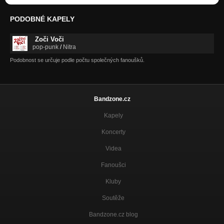
PODOBNÉ KAPELY
Zoči Voči
pop-punk
/
Nitra
Podobnost se určuje podle počtu společných fanoušků.
Bandzone.cz
Kapely
Koncerty
Videa
Fanoušci
Kluby
Soutěže
Bandzone.cz blog