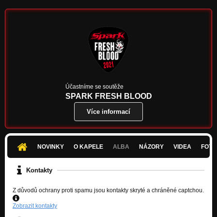
Vzkaz pro ženy (2021)
Nezařazeno
Kabareti
Nezařazeno
Nápadík
Nezařazeno
Lítáme v iluzích
Účastníme se soutěže
Nezařazeno
SPARK FRESH BLOOD
Více informací
Popelář Joe
Nezařazeno
Nevinní
Nezařazeno
NOVINKY
O KAPELE
ALBA
NÁZORY
VIDEA
FOTK
Loučení
Kontakty
Nezařazeno
Z důvodů ochrany proti spamu jsou kontakty skryté a chráněné captchou.
Zobrazit kontakty