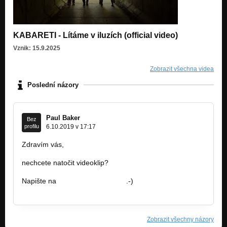
KABARETI - Lítáme v iluzích (official video)
Vznik: 15.9.2025
Zobrazit všechna videa
Poslední názory
Paul Baker
Bez
profilu
6.10.2019 v 17:17
Zdravím vás,
nechcete natočit videoklip?
Napište na
video@PaulBaker.cz
.-)
www.PaulBaker.cz
Zobrazit všechny názory