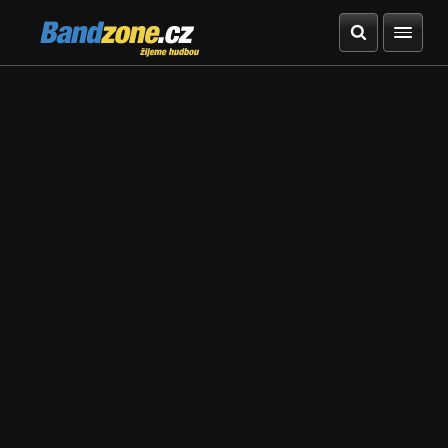
Bandzone.cz
žijeme hudbou