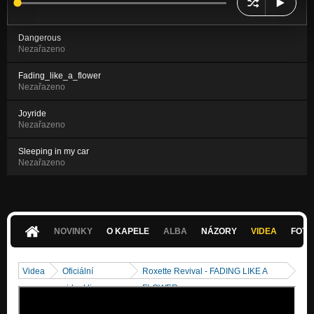
Dangerous
Nezařazeno
Fading_like_a_flower
Nezařazeno
Joyride
Nezařazeno
Sleeping in my car
Nezařazeno
NOVINKY
O KAPELE
ALBA
NÁZORY
VIDEA
FOTK
Videa
Oficiální
Roxette Revival - FADING LIKE A
videoklipy
FLOWER