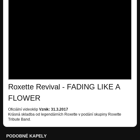
Roxette Revival - FADING LIKE A
FLOWER
Oficiální videoklip
Vznik: 31.3.2017
Krásná skladba od legendárních Roxette v podání skupiny Roxette
Tribute Band.
PODOBNÉ KAPELY