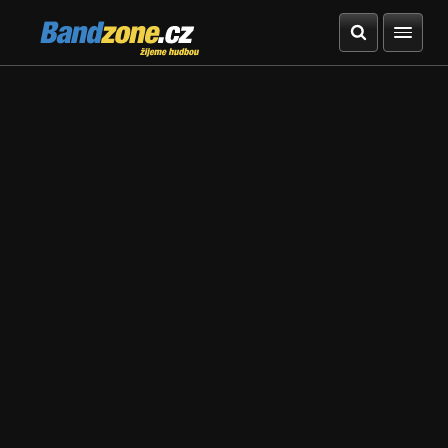
Bandzone.cz
žijeme hudbou