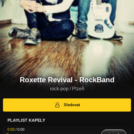
Roxette Revival - RockBand
rock-pop / Plzeň
Sledovat
PLAYLIST KAPELY
0:00
/
0:00