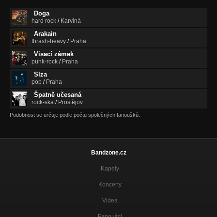
Doga
hard rock
/
Karviná
Arakain
thrash-heavy
/
Praha
Visací zámek
punk-rock
/
Praha
Slza
pop
/
Praha
Špatně učesaná
rock-ska
/
Prostějov
Podobnost se určuje podle počtu společných fanoušků.
Bandzone.cz
Kapely
Koncerty
Videa
Fanoušci