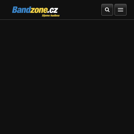
Bandzone.cz
žijeme hudbou