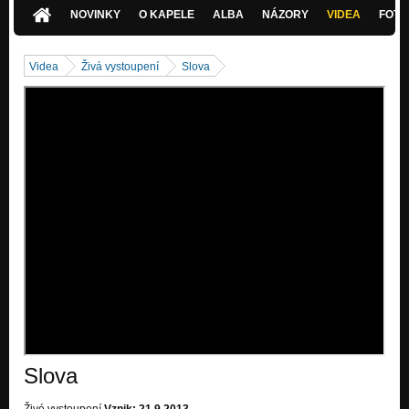
Zero number one/two
NOVINKY
O KAPELE
ALBA
NÁZORY
VIDEA
FOTK
Za patama
Zero number one/two
Videa
Živá vystoupení
Slova
Kruh
Zero number one/two
Sen je
Zero number one/two
Zas si sám
Zero number one/two
Labutí píseň
Zero number one/two
Slova