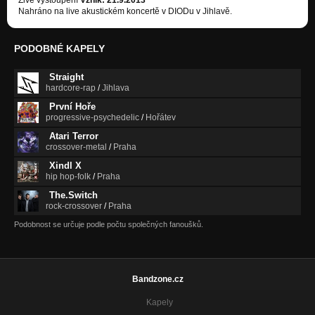
Živé vystoupení
Vznik: 21.9.2013
Nahráno na live akustickém koncertě v DIODu v Jihlavě.
PODOBNÉ KAPELY
Straight
hardcore-rap
/
Jihlava
První Hoře
progressive-psychedelic
/
Hořátev
Atari Terror
crossover-metal
/
Praha
Xindl X
hip hop-folk
/
Praha
The.Switch
rock-crossover
/
Praha
Podobnost se určuje podle počtu společných fanoušků.
Bandzone.cz
Kapely