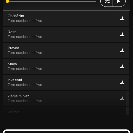
Obcházím
Zero number one/two
Retro
Zero number one/two
Pravda
Zero number one/two
Slova
Zero number one/two
Invazivní
Zero number one/two
Zláme mi vaz
Zero number one/two
Průměr
Zero number one/two
Duch doby