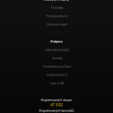
Presskity
Prodejhudbu.cz
Doprava kapel
Podpora
Nápověda &
FAQ
Kontakt
Podmínky používání
O Bandzone.cz
Loga a dtp.
Registrovaných skupin
47 032
Registrovaných fanoušků