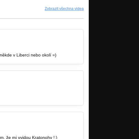
Zobrazit všechna videa
ěkde v Liberci nebo okolí =)
m, že mi vyjdou Kratonohy !:)