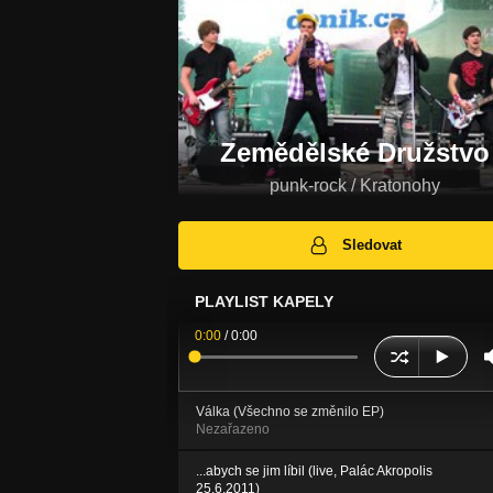
Zemědělské Družstvo
punk-rock / Kratonohy
Sledovat
PLAYLIST KAPELY
0:00
/
0:00
Válka (Všechno se změnilo EP)
Nezařazeno
...abych se jim líbil (live, Palác Akropolis
25.6.2011)