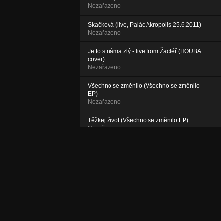
Nezařazeno
Skačková (live, Palác Akropolis 25.6.2011)
Nezařazeno
Je to s náma zlý - live from Žacléř (HOUBA
cover)
Nezařazeno
Všechno se změnilo (Všechno se změnilo
EP)
Nezařazeno
Těžkej život (Všechno se změnilo EP)
Nezařazeno
...abych se jim líbil (Všechno se změnilo EP)
Nezařazeno
Svět bez radosti (Všechno se změnilo EP)
Nezařazeno
Vyznání (Všechno se změnilo EP)
Nezařazeno