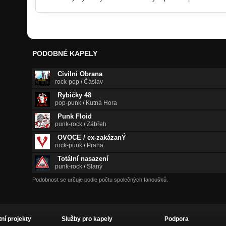
PODOBNÉ KAPELY
Civilní Obrana
rock-pop
/
Čáslav
Rybičky 48
pop-punk
/
Kutná Hora
Punk Floid
punk-rock
/
Zábřeh
OVOCE / ex-zakázanÝ
rock-punk
/
Praha
Totální nasazení
punk-rock
/
Slaný
Podobnost se určuje podle počtu společných fanoušků.
tní projekty
Služby pro kapely
Podpora