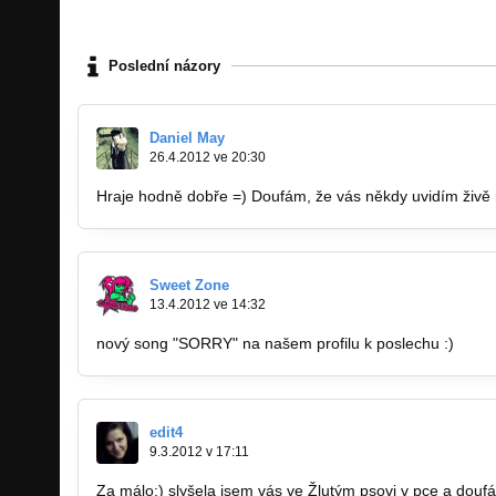
Poslední názory
Daniel May
26.4.2012 ve 20:30
Hraje hodně dobře =) Doufám, že vás někdy uvidím živě n
Sweet Zone
13.4.2012 ve 14:32
nový song "SORRY" na našem profilu k poslechu :)
edit4
9.3.2012 v 17:11
Za málo:) slyšela jsem vás ve Žlutým psovi v pce a doufá