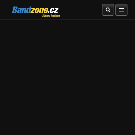
Bandzone.cz
žijeme hudbou