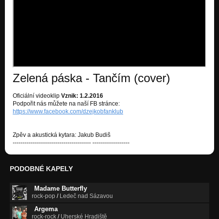
Zelená páska - Tančím (cover)
Oficiální videoklip
Vznik: 1.2.2016
Podpořit nás můžete na naší FB stránce:
https://www.facebook.com/dzejkobfanklub
Zpěv a akustická kytara: Jakub Budiš
---------------------------------------- ­­-------------------
PODOBNÉ KAPELY
Madame Butterfly
rock-pop
/
Ledeč nad Sázavou
Argema
rock-rock
/
Uherské Hradiště