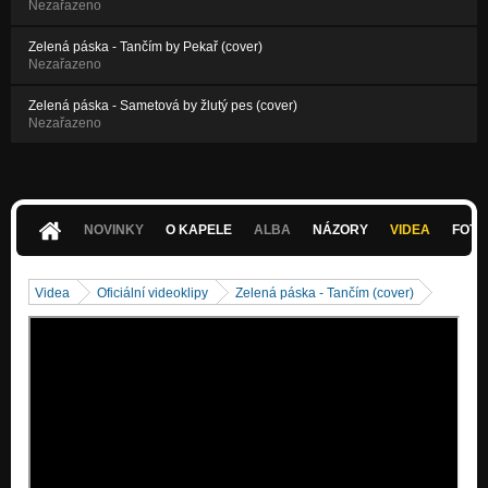
Nezařazeno
Zelená páska - Tančím by Pekař (cover)
Nezařazeno
Zelená páska - Sametová by žlutý pes (cover)
Nezařazeno
NOVINKY
O KAPELE
ALBA
NÁZORY
VIDEA
FOTK
Videa
Oficiální videoklipy
Zelená páska - Tančím (cover)