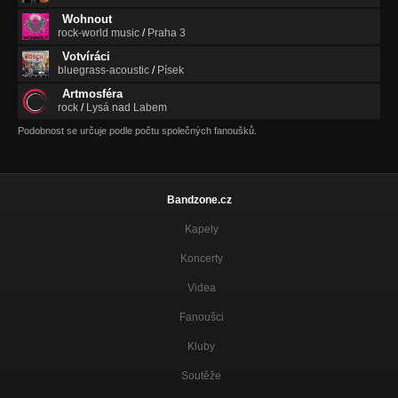
Wohnout
rock-world music
/
Praha 3
Votvíráci
bluegrass-acoustic
/
Písek
Artmosféra
rock
/
Lysá nad Labem
Podobnost se určuje podle počtu společných fanoušků.
Bandzone.cz
Kapely
Koncerty
Videa
Fanoušci
Kluby
Soutěže