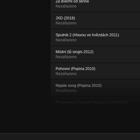
Za dveřmi od skříně
Nezařazeno
JXD (2018)
Nezařazeno
Sputnik 2 (Hlavou ve hvězdách 2011)
Nezařazeno
Módní (tů singls 2012)
Nezařazeno
Pohovor (Popina 2010)
Nezařazeno
Nipple song (Popina 2010)
Nezařazeno
Progressive Carnival (Hlavou ve hvězdách
2011)
Hlavou ve hvězdách
Depeše (Hlavou ve hvězdách 2011)
Hlavou ve hvězdách