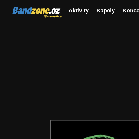
Bandzone.cz
Aktivity
Kapely
Konce
žijeme hudbou