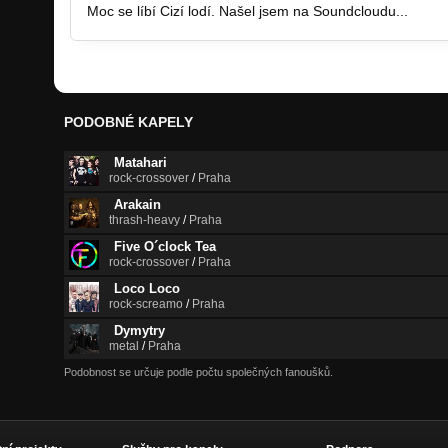
Moc se líbí Cizí lodí. Našel jsem na Soundcloudu...
PODOBNÉ KAPELY
Matahari
rock-crossover
/
Praha
Arakain
thrash-heavy
/
Praha
Five O´clock Tea
rock-crossover
/
Praha
Loco Loco
rock-screamo
/
Praha
Dymytry
metal
/
Praha
Podobnost se určuje podle počtu společných fanoušků.