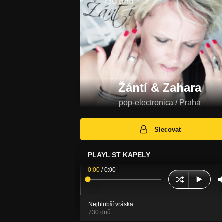
Žántí & Zahara
pop-electronica / Praha
Sledovat
PLAYLIST KAPELY
0:00
/
0:00
Nejhlubší vráska
730 dnů