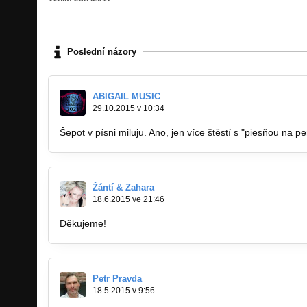
Poslední názory
ABIGAIL MUSIC
29.10.2015 v 10:34
Šepot v písni miluju. Ano, jen více štěstí s "piesňou na pe
Žántí & Zahara
18.6.2015 ve 21:46
Děkujeme!
Petr Pravda
18.5.2015 v 9:56