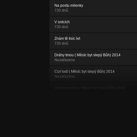
Na postu milenky
730 dnů
V srdcích
730 dnů
Znám tě tisíc let
730 dnů
Dráhy tmou ( Měsíc byl slepý Bůh) 2014
Nezařazeno
Cizí lodí ( Měsíc byl slepý Bůh) 2014
Nezařazeno
Vzdálenej kraj ( Měsíc byl slepý Bůh) 2014
Nezařazeno
Před zdí svítání ( Měsíc byl slepý Bůh) 2014
Nezařazeno
Pátý den ( Měsíc byl slepý Bůh) 2014
Nezařazeno