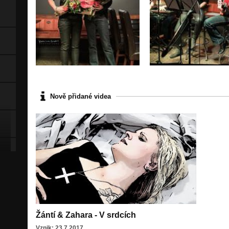
Nově přidané videa
Žántí & Zahara - V srdcích
Vznik: 23.7.2017