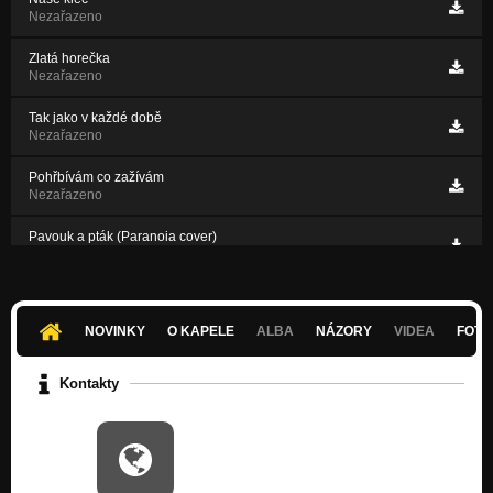
Nezařazeno
Zlatá horečka
Nezařazeno
Tak jako v každé době
Nezařazeno
Pohřbívám co zažívám
Nezařazeno
Pavouk a pták (Paranoia cover)
Nezařazeno
NOVINKY
O KAPELE
ALBA
NÁZORY
VIDEA
FOTK
Kontakty