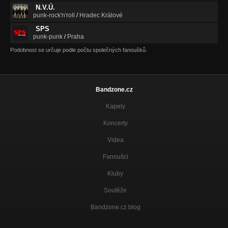
N.V.Ú.
punk-rock'n'roll
/
Hradec Králové
SPS
punk-punk
/
Praha
Podobnost se určuje podle počtu společných fanoušků.
Bandzone.cz
Kapely
Koncerty
Videa
Fanoušci
Kluby
Soutěže
Bandzone.cz blog