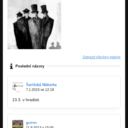
Zobrazit všechny galerie
Poslední názory
Šarišská Nátierka
7.1.2015 ve 12:18
13.3. v hradisti.
grrrrrr
11.9.2013 v 15:05