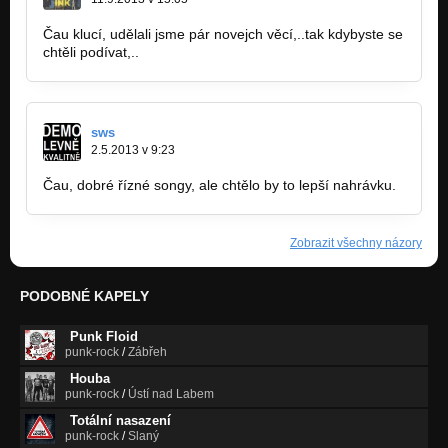
Čau klucí, udělali jsme pár novejch věcí,..tak kdybyste se
chtěli podívat,..
http://bandzone.cz/unfarkt
sws
2.5.2013 v 9:23
Čau, dobré řízné songy, ale chtělo by to lepší nahrávku.
Zobrazit všechny názory
PODOBNÉ KAPELY
Punk Floid
punk-rock
/
Zábřeh
Houba
punk-rock
/
Ústí nad Labem
Totální nasazení
punk-rock
/
Slaný