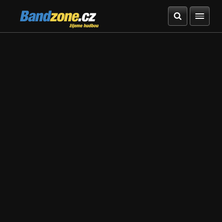
Bandzone.cz
žijeme hudbou