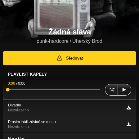
Žádná sláva
punk-hardcore / Uherský Brod
Sledovat
PLAYLIST KAPELY
0:00
/
0:00
Divadlo
Nezařazeno
Prosím lháři zůstaň se mnou
Nezařazeno
Naše klec