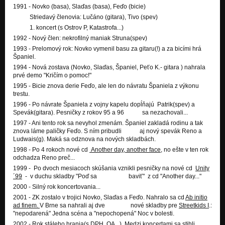
1991 - Novko (basa), Slaďas (basa), Feďo (bicie)
11. Dead Man (Zovretá Päsť 2012)
Nezařazeno
Striedavý členovia: Lučáno (gitara), Tivo (spev)
1. koncert (s Ostrov P, Katastrofa...)
1992 - Nový člen: nekrofilný maniak Struna(spev)
1993 - Prelomový rok: Novko vymenil basu za gitaru(!) a za bicími hrá
Španiel.
1994 - Nová zostava (Novko, Slaďas, Španiel, Peťo K.- gitara ) nahrala
prvé demo "Kričím o pomoc!"
1995 - Bicie znova derie Feďo, ale len do návratu Španiela z výkonu
trestu.
1996 - Po návrate Španiela z vojny kapelu dopĺňajú Patrik(spev) a
Spevák(gitara). Pesničky z rokov 95 a 96 sa nezachovali...
1997 - Ani tento rok sa nevyhol zmenám. Španiel zakladá rodinu a tak
znova láme paličky Feďo. S ním pribudli aj nový spevák Reno a
Ludwais(g). Maká sa odznova na nových skladbách.
1998 - Po 4 rokoch nové cd
Another day, another face
, no ešte v ten rok
odchadza Reno preč...
1999 - Po dvoch mesiacoch skúšania vznikli pesničky na nové cd
Unity
´99
- v duchu skladby "Poď sa baviť" z cd "Another day..."
2000 - Silný rok koncertovania...
2001 - ZK zostalo v trojici Novko, Slaďas a Feďo. Nahralo sa cd
Ab initio
ad finem.
V Brne sa nahrali aj dve nové skladby pre
Streetkids I
.:
"nepodarená" Jedna scéna a "nepochopená" Noc v bolesti.
2002 - Rok stáleho hrania(s DPH, OA...). Medzi koncertami sa stihli