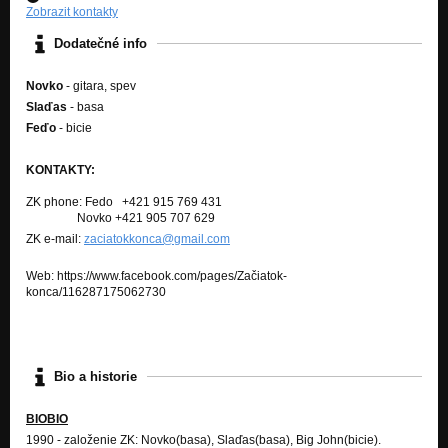
Zobrazit kontakty
03. N.W.O. (Zovretá Päsť 2012)
Dodatečné info
Nezařazeno
04. Staré časy (Zovretá Päsť 2012)
Novko
- gitara, spev
Nezařazeno
Slaďas
- basa
Feďo
- bicie
05. Tie roky sú fuč (Zovretá Päsť 2012)
Nezařazeno
KONTAKTY:
06. Uhol pohľadu (Zovretá Päsť 2012)
ZK phone: Fedo +421 915 769 431
Nezařazeno
Novko +421 905 707 629
ZK e-mail:
zaciatokkonca@gmail.com
07. Chráň si chrbát (Zovretá Päsť 2012)
Nezařazeno
Web: https://www.facebook.com/pages/Začiatok-
konca/116287175062730
08. Dni keď sa nevzdávaš (Zovretá Päsť 2012)
Nezařazeno
09. Posraná situácia (Zovretá Päsť 2012)
Nezařazeno
Bio a historie
10. Zlá hra (Zovretá Päsť 2012)
BIOBIO
Nezařazeno
1990 - založenie ZK: Novko(basa), Slaďas(basa), Big John(bicie).