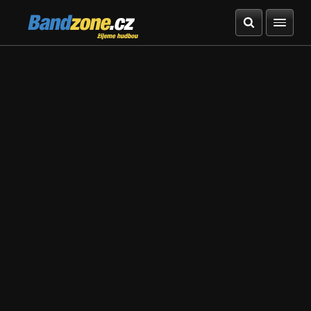
Bandzone.cz
žijeme hudbou