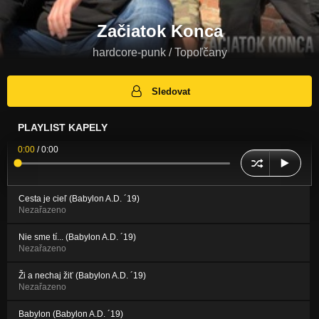
Začiatok Konca
hardcore-punk / Topoľčany
Sledovat
PLAYLIST KAPELY
0:00
/
0:00
Cesta je cieľ (Babylon A.D. ´19)
Nezařazeno
Nie sme tí... (Babylon A.D. ´19)
Nezařazeno
Ži a nechaj žiť (Babylon A.D. ´19)
Nezařazeno
Babylon (Babylon A.D. ´19)