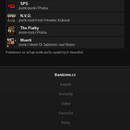
SPS
punk-punk
/
Praha
N.V.Ú.
punk-rock'n'roll
/
Hradec Králové
The Fialky
punk-rock
/
Praha
Muerti
punk
/
street Oi Jablonec nad Nisou
Podobnost se určuje podle počtu společných fanoušků.
Bandzone.cz
Kapely
Koncerty
Videa
Fanoušci
Kluby