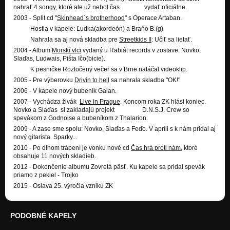
nahrať 4 songy, ktoré ale už nebol čas vydať oficiálne.
2003 - Split cd "
Skinhead´s brotherhood
" s Operace Artaban.
Hostia v kapele: Ľudka(akordeón) a Braňo B.(g)
Nahrala sa aj nová skladba pre
Streetkids II
: Učiť sa lietať.
2004 - Album
Morskí vlci
vydaný u Rabiát records v zostave: Novko,
Slaďas, Ludwais, Pišta Ičo(bicie).
K pesničke Roztočený večer sa v Brne natáčal videoklip.
2005 - Pre výberovku
Drivin to hell
sa nahrala skladba "OK!"
2006 - V kapele nový bubeník Galan.
2007 - Vychádza živák
Live in Prague
. Koncom roka ZK hlási koniec.
Novko a Slaďas si zakladajú projekt D.N.S.J. Crew so
spevákom z Godnoise a bubeníkom z Thalarion.
2009 - A zase sme spolu: Novko, Slaďas a Feďo. V apríli s k nám pridal aj
nový gitarista Sparky...
2010 - Po dlhom trápení je vonku nové cd
Čas hrá proti nám
, ktoré
obsahuje 11 nových skladieb.
2012 - Dokončenie albumu Zovretá päsť. Ku kapele sa pridal spevák
priamo z pekiel - Trojko
2015 - Oslava 25. výročia vzniku ZK
PODOBNÉ KAPELY