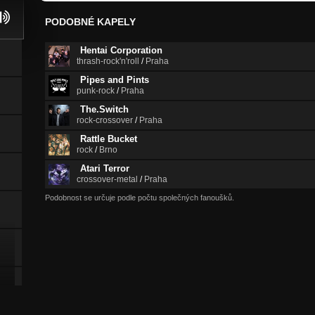
PODOBNÉ KAPELY
Hentai Corporation
thrash-rock'n'roll
/
Praha
Pipes and Pints
punk-rock
/
Praha
The.Switch
rock-crossover
/
Praha
Rattle Bucket
rock
/
Brno
Atari Terror
crossover-metal
/
Praha
Podobnost se určuje podle počtu společných fanoušků.