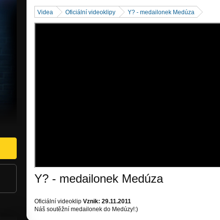
Videa
Oficiální videoklipy
Y? - medailonek Medúza
Y? - medailonek Medúza
Oficiální videoklip
Vznik: 29.11.2011
Náš soutěžní medailonek do Medúzy!:)