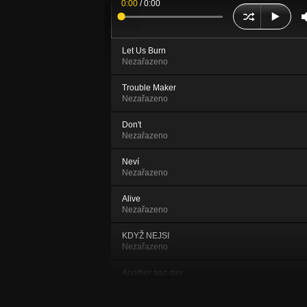
0:00
/
0:00
Let Us Burn
Nezařazeno
Trouble Maker
Nezařazeno
Don't
Nezařazeno
Neví
Nezařazeno
Alive
Nezařazeno
KDYŽ NEJSI
Nezařazeno
Another sad day
Nezařazeno