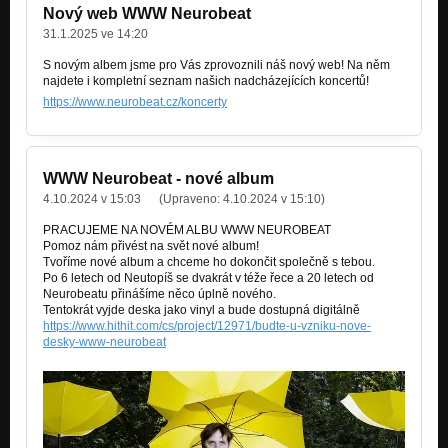
Atomová včela
Nový web WWW Neurobeat
31.1.2025 ve 14:20
S novým albem jsme pro Vás zprovoznili náš nový web! Na něm
najdete i kompletní seznam našich nadcházejících koncertů!
https://www.neurobeat.cz/koncerty
WWW Neurobeat - nové album
4.10.2024 v 15:03
(Upraveno:
4.10.2024 v 15:10
)
PRACUJEME NA NOVÉM ALBU WWW NEUROBEAT
Pomoz nám přivést na svět nové album!
Tvoříme nové album a chceme ho dokončit společně s tebou.
Po 6 letech od Neutopíš se dvakrát v téže řece a 20 letech od
Neurobeatu přinášíme něco úplně nového.
Tentokrát vyjde deska jako vinyl a bude dostupná digitálně
https://www.hithit.com/cs/project/12971/budte-u-vzniku-nove-
desky-www-neurobeat