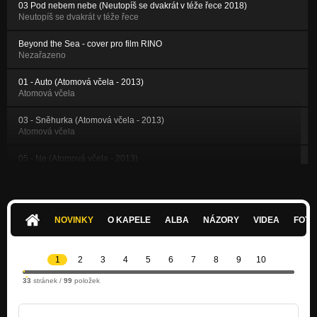
03 Pod nebem nebe (Neutopíš se dvakrát v téže řece 2018)
Neutopíš se dvakrát v téže řece
Beyond the Sea - cover pro film RINO
Nezařazeno
01 - Auto (Atomová včela - 2013)
Atomová včela
03 - Sněhurka (Atomová včela - 2013)
Atomová včela
05 - Ne (Atomová včela - 2013)
Atomová včela
09 - Procházka (Atomová včela - 2013)
Atomová včela
NOVINKY
O KAPELE
ALBA
NÁZORY
VIDEA
FOTK
06 - Máj (Atomová včela - 2013)
Atomová včela
1
2
3
4
5
6
7
8
9
10
15 - Kleště (Atomová včela - 2013)
33
stránek /
99
položek
Atomová včela
16 - Na dostřel (Atomová včela - 2013)