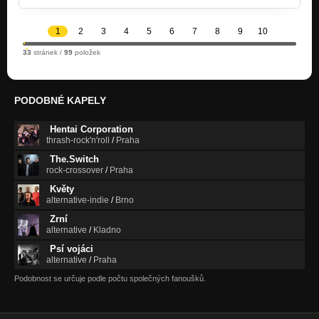
1
2
3
4
5
6
7
8
9
10
33
stránek /
99
položek
PODOBNÉ KAPELY
Hentai Corporation
thrash-rock'n'roll
/
Praha
The.Switch
rock-crossover
/
Praha
Květy
alternative-indie
/
Brno
Zrní
alternative
/
Kladno
Psí vojáci
alternative
/
Praha
Podobnost se určuje podle počtu společných fanoušků.