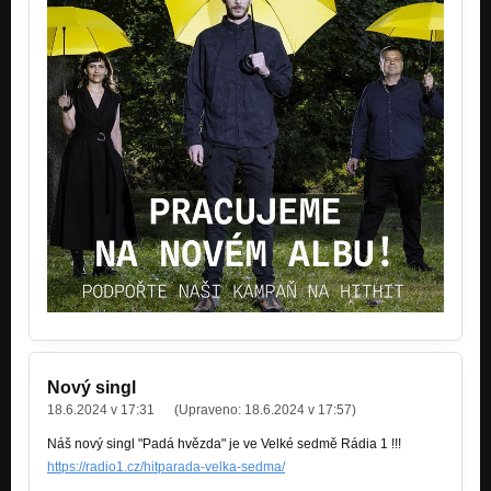
Nový singl
18.6.2024 v 17:31
(Upraveno:
18.6.2024 v 17:57
)
Náš nový singl "Padá hvězda" je ve Velké sedmě Rádia 1 !!!
https://radio1.cz/hitparada-velka-sedma/