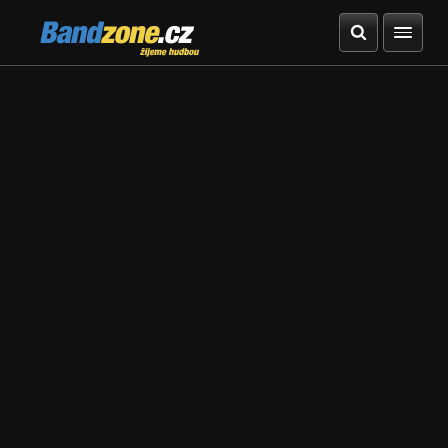
Bandzone.cz
žijeme hudbou