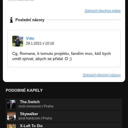
Zobrazit všechna videa
Poslední názory
Vitto
29.1.2021 v 10:16
Cg, Romane, k tomuto projektu, fandím moc, kéž bych
uměl zpívat, abych se přidal :D ;)
Zobrazit všechny názory
PODOBNÉ KAPELY
The.Switch
rock-crossover
/
Praha
Skywalker
post hardcore
/
Praha
X-Left To Die