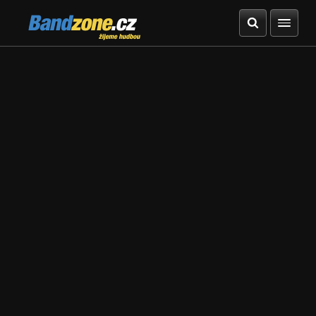
Bandzone.cz
žijeme hudbou