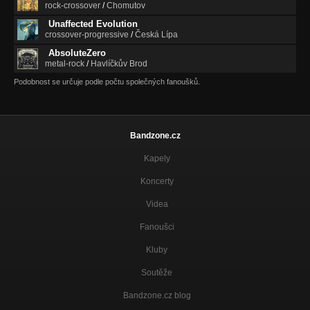
rock-crossover
/
Chomutov
Unaffected Evolution
crossover-progressive
/
Česká Lípa
AbsoluteZero
metal-rock
/
Havlíčkův Brod
Podobnost se určuje podle počtu společných fanoušků.
Bandzone.cz
Kapely
Koncerty
Videa
Fanoušci
Kluby
Soutěže
Bandzone.cz blog