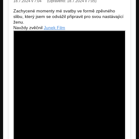
18.7.2024 v 7:04
(Upraveno:
18.7.2024 v 7:05
)
Nezařazeno
Zachycené momenty mé svatby ve formě zpěvného
slibu, který jsem se odvážil připravit pro svou nastávající
LULLABY feat. Marseyi
Nezařazeno
ženu.
Navždy zvěčnil
Junek Film
ZÁŘÍŠ feat. Jarda Panuška
Nezařazeno
BECREATOR feat. Migel Dytrych
Nezařazeno
BELIEVINU feat. Jiří Weingärtner
Nezařazeno
GREAT ARDOUR feat. Coby
Nezařazeno
HEART ECHOES feat. Marseyi
Nezařazeno
ONTOLOGY feat. Lena Bay
Nezařazeno
HEART IN TWO PARTS feat. Viktor Fortes
Nezařazeno