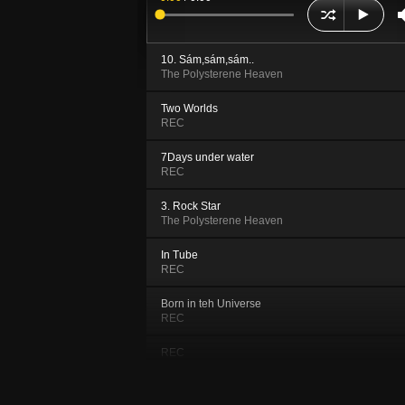
10. Sám,sám,sám..
The Polysterene Heaven
Two Worlds
REC
7Days under water
REC
3. Rock Star
The Polysterene Heaven
In Tube
REC
Born in teh Universe
REC
REC
REC
Cosmodrom