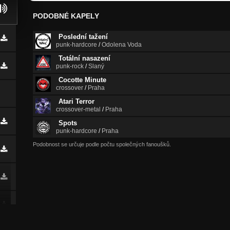
PODOBNÉ KAPELY
Poslední tažení
punk-hardcore
/
Odolena Voda
Totální nasazení
punk-rock
/
Slaný
Cocotte Minute
crossover
/
Praha
Atari Terror
crossover-metal
/
Praha
Spots
punk-hardcore
/
Praha
Podobnost se určuje podle počtu společných fanoušků.