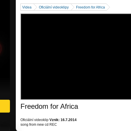
Videa
Oficiální videoklipy
Freedom for Africa
Freedom for Africa
Oficiální videoklip
Vznik: 16.7.2014
song from new cd REC