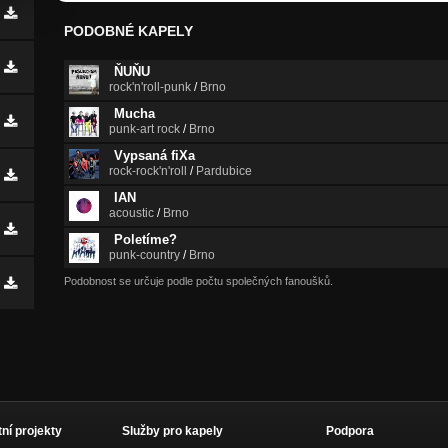
PODOBNÉ KAPELY
ŇUŇU
rock'n'roll-punk
/
Brno
Mucha
punk-art rock
/
Brno
Vypsaná fiXa
rock-rock'n'roll
/
Pardubice
IAN
acoustic
/
Brno
Poletíme?
punk-country
/
Brno
Podobnost se určuje podle počtu společných fanoušků.
tní projekty
Služby pro kapely
Podpora