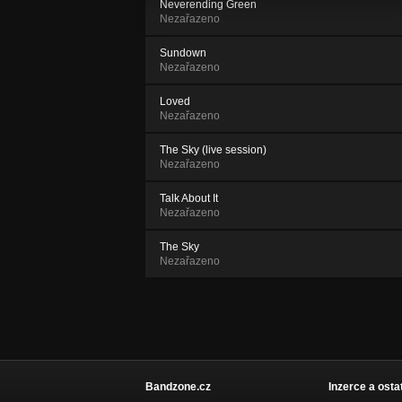
Neverending Green
Nezařazeno
Sundown
Nezařazeno
Loved
Nezařazeno
The Sky (live session)
Nezařazeno
Talk About It
Nezařazeno
The Sky
Nezařazeno
Bandzone.cz
Inzerce a osta