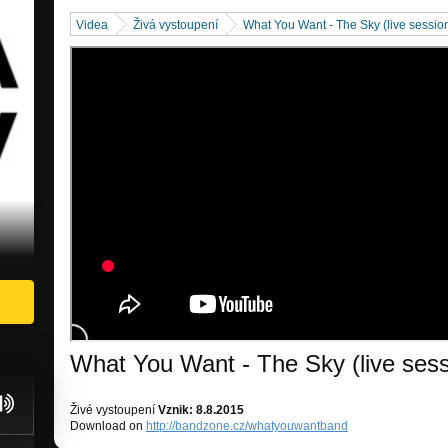
Videa
Živá vystoupení
What You Want - The Sky (live sessio
What You Want - The Sky (live sess
Živé vystoupení
Vznik: 8.8.2015
Download on
http://bandzone.cz/whatyouwantband