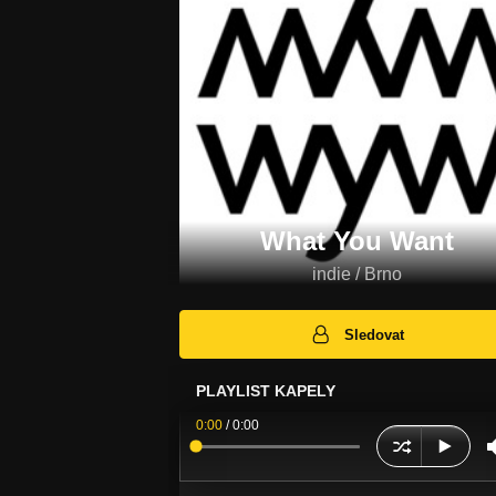
What You Want
indie / Brno
Sledovat
PLAYLIST KAPELY
0:00
/
0:00