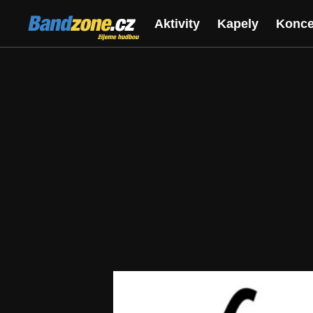
Bandzone.cz
Aktivity
Kapely
Konce
žijeme hudbou