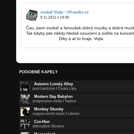
zvukař Vojta : UV-audio.cz
9.11.2011 v 19:36
Čau, jsem zvukař a fanoušek dobrý muziky a dobrá muzik
Tak kdyby jste někdy hledali ozvučení a světla na koncert,
www.uv-audio.cz
Díky a ať to hraje. Vojta
PODOBNÉ KAPELY
Autumn Lonely Alley
post hardcore
/
Česká Lípa
Modern Day Babylon
progressive-metal
/
Teplice
Monkey Skunky
reggae-world music
/
Liberec
Cze-Hun
alternative
/
Bozkov