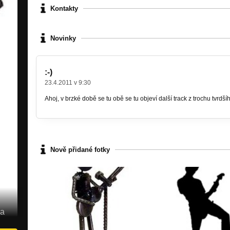
Kontakty
Novinky
:-)
23.4.2011 v 9:30
Ahoj, v brzké době se tu obě se tu objeví další track z trochu tvrdš
Nově přidané fotky
pa