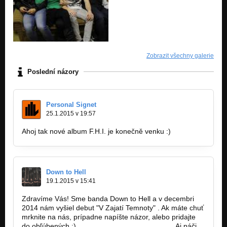
Zobrazit všechny galerie
Poslední názory
Personal Signet
25.1.2015 v 19:57
Ahoj tak nové album F.H.I. je konečně venku :)
Down to Hell
19.1.2015 v 15:41
Zdravíme Vás! Sme banda Down to Hell a v decembri
2014 nám vyšiel debut "V Zajatí Temnoty" . Ak máte chuť
mrknite na nás, prípadne napíšte názor, alebo pridajte
do obľúbených ;)
http://bandzone.cz/downtohell
Aj páči