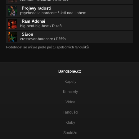
Projevy radosti
psychedelic-hardcore
/
Ústí nad Labem
Ram Adonai
big-beat-big-beat
/
Plzeň
Šáron
crossover-hardcore
/
Děčín
Podobnost se určuje podle počtu společných fanoušků.
Bandzone.cz
Kapely
Koncerty
Videa
Fanoušci
Kluby
Soutěže