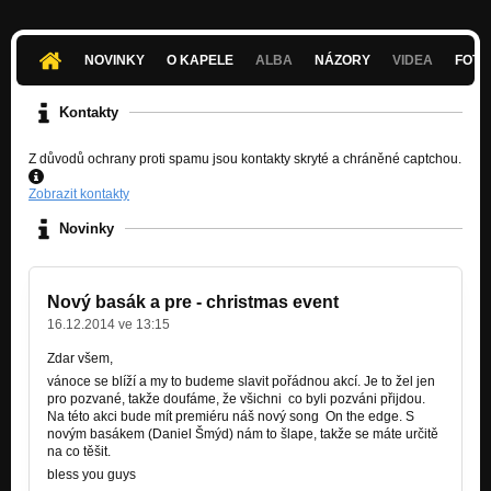
NOVINKY
O KAPELE
ALBA
NÁZORY
VIDEA
FOTK
Kontakty
Z důvodů ochrany proti spamu jsou kontakty skryté a chráněné captchou.
Zobrazit kontakty
Novinky
Nový basák a pre - christmas event
16.12.2014 ve 13:15
Zdar všem,
vánoce se blíží a my to budeme slavit pořádnou akcí. Je to žel jen
pro pozvané, takže doufáme, že všichni co byli pozváni přijdou.
Na této akci bude mít premiéru náš nový song On the edge. S
novým basákem (Daniel Šmýd) nám to šlape, takže se máte určitě
na co těšit.
bless you guys