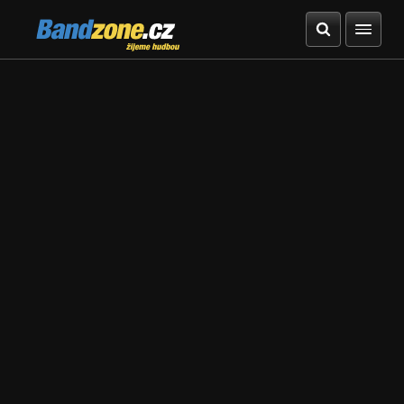
Bandzone.cz
žijeme hudbou