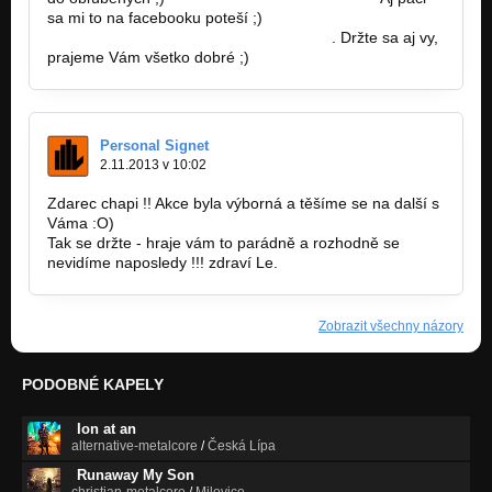
sa mi to na facebooku poteší ;)
https://www.facebook.com/downtohell.sk
. Držte sa aj vy,
prajeme Vám všetko dobré ;)
Personal Signet
2.11.2013 v 10:02
Zdarec chapi !! Akce byla výborná a těšíme se na další s
Váma :O)
Tak se držte - hraje vám to parádně a rozhodně se
nevidíme naposledy !!! zdraví Le.
Zobrazit všechny názory
PODOBNÉ KAPELY
Ion at an
alternative-metalcore
/
Česká Lípa
Runaway My Son
christian-metalcore
/
Milovice