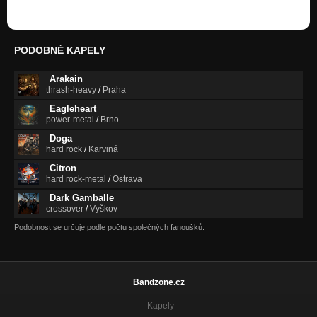
PODOBNÉ KAPELY
Arakain
thrash-heavy
/
Praha
Eagleheart
power-metal
/
Brno
Doga
hard rock
/
Karviná
Citron
hard rock-metal
/
Ostrava
Dark Gamballe
crossover
/
Vyškov
Podobnost se určuje podle počtu společných fanoušků.
Bandzone.cz
Kapely