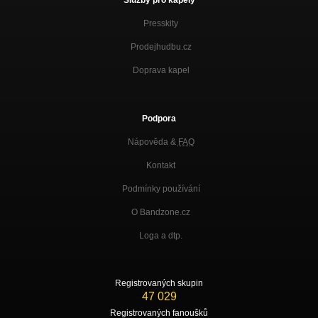
Presskity
Prodejhudbu.cz
Doprava kapel
Podpora
Nápověda &
FAQ
Kontakt
Podmínky používání
O Bandzone.cz
Loga a dtp.
Registrovaných skupin
47 029
Registrovaných fanoušků