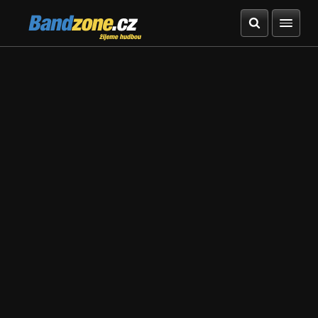
Bandzone.cz
žijeme hudbou