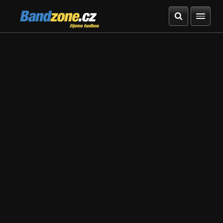
Bandzone.cz
žijeme hudbou