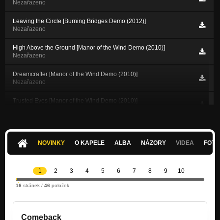
Nezařazeno
Leaving the Circle [Burning Bridges Demo (2012)]
Nezařazeno
High Above the Ground [Manor of the Wind Demo (2010)]
Nezařazeno
Dreamcrafter [Manor of the Wind Demo (2010)]
Nezařazeno
Trusted Eyes [Manor of the Wind Demo (2010)]
Nezařazeno
Then the Clouds Went Black [Manor of the Wind Demo (2010)]
Nezařazeno
NOVINKY
O KAPELE
ALBA
NÁZORY
VIDEA
FOTK
What Darkness Hides [Manor of the Wind Demo (2010)]
Nezařazeno
1
2
3
4
5
6
7
8
9
10
Beyond this Realm [Manor of the Wind Demo (2010)]
16
stránek /
46
položek
Nezařazeno
Věčná tma (verze č.1) [Manor of the Wind Demo (2010)]
Nezařazeno
Comeback