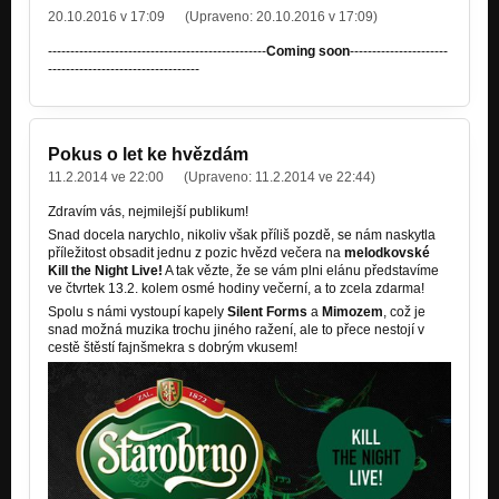
20.10.2016 v 17:09
(Upraveno:
20.10.2016 v 17:09
)
Věčná tma (verze č.2) [Manor of the Wind Demo (2010)]
Nezařazeno
-------------------------------------------------
Coming soon
----------------------
----------------------------------
Neděle (song z prdele)
Nezařazeno
Pokus o let ke hvězdám
11.2.2014 ve 22:00
(Upraveno:
11.2.2014 ve 22:44
)
Zdravím vás, nejmilejší publikum!
Snad docela narychlo, nikoliv však příliš pozdě, se nám naskytla
příležitost obsadit jednu z pozic hvězd večera na
melodkovské
Kill the Night Live!
A tak vězte, že se vám plni elánu představíme
ve čtvrtek 13.2. kolem osmé hodiny večerní, a to zcela zdarma!
Spolu s námi vystoupí kapely
Silent Forms
a
Mimozem
, což je
snad možná muzika trochu jiného ražení, ale to přece nestojí v
cestě štěstí fajnšmekra s dobrým vkusem!