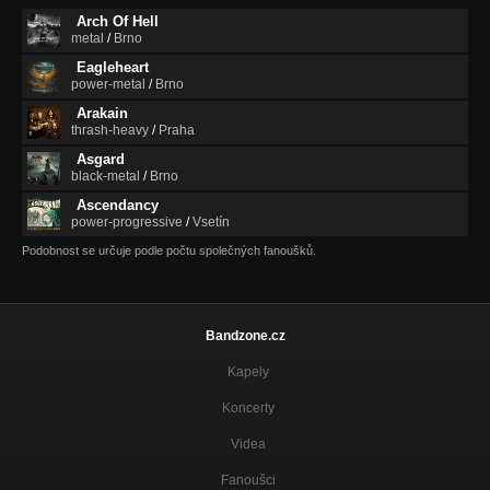
Arch Of Hell
metal
/
Brno
Eagleheart
power-metal
/
Brno
Arakain
thrash-heavy
/
Praha
Asgard
black-metal
/
Brno
Ascendancy
power-progressive
/
Vsetín
Podobnost se určuje podle počtu společných fanoušků.
Bandzone.cz
Kapely
Koncerty
Videa
Fanoušci