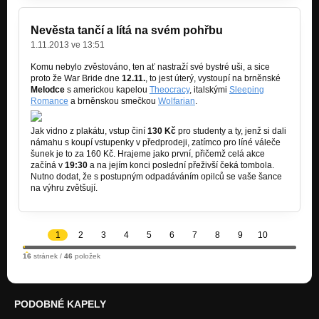
Nevěsta tančí a lítá na svém pohřbu
1.11.2013 ve 13:51
Komu nebylo zvěstováno, ten ať nastraží své bystré uši, a sice
proto že War Bride dne
12.11.
, to jest úterý, vystoupí na brněnské
Melodce
s americkou kapelou
Theocracy
, italskými
Sleeping
Romance
a brněnskou smečkou
Wolfarian
.
Jak vidno z plakátu, vstup činí
130 Kč
pro studenty a ty, jenž si dali
námahu s koupí vstupenky v předprodeji, zatímco pro líné váleče
šunek je to za 160 Kč. Hrajeme jako první, přičemž celá akce
začíná v
19:30
a na jejím konci poslední přeživší čeká tombola.
Nutno dodat, že s postupným odpadáváním opilců se vaše šance
na výhru zvětšují.
1
2
3
4
5
6
7
8
9
10
16
stránek /
46
položek
PODOBNÉ KAPELY