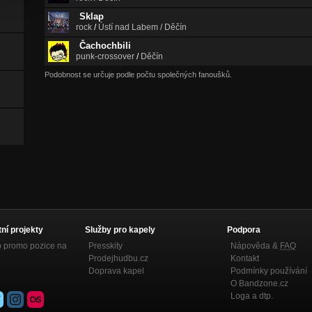
Sklap
rock
/
Ústí nad Labem / Děčín
Čachochbili
punk-crossover
/
Děčín
Podobnost se určuje podle počtu společných fanoušků.
tní projekty
Služby pro kapely
Podpora
p promo pozice na
Presskity
Nápověda &
FAQ
Prodejhudbu.cz
Kontakt
Doprava kapel
Podmínky používání
O Bandzone.cz
Loga a dtp.