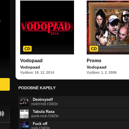
CD
CD
Vodopaad
Promo
Vodopaad
Vodopaad
Vydáno: 19. 12. 2014
Vydáno: 1. 2. 2006
PODOBNÉ KAPELY
Destroyself
rock'n'roll
/
Děčín
Tabula Rasa
punk-rock
/
Děčín
Fuck off
rock
/
Děčín