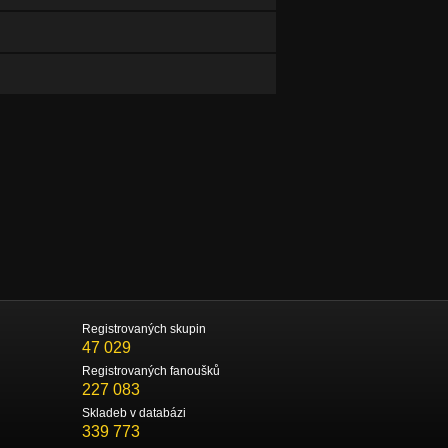
Registrovaných skupin
47 029
Registrovaných fanoušků
227 083
Skladeb v databázi
339 773