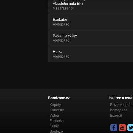
Absolutní nula EP)
Nezařazeno
Exekutor
Vodopaad
Padám z výšky
Vodopaad
Holka
Vodopaad
Bandzone.cz
Inzerce a osta
Kapely
Rezervace to
Koncerty
homepage
Videa
Inzerce
Fanoušci
Kluby
Soutěže