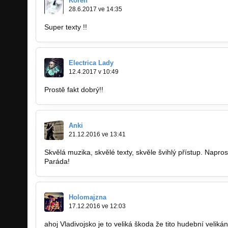
Kořen
28.6.2017 ve 14:35
Super texty !!
Electrica Lady
12.4.2017 v 10:49
Prostě fakt dobrý!!
Anki
21.12.2016 ve 13:41
Skvělá muzika, skvělé texty, skvěle švihlý přístup. Naprost
Paráda!
Holomajzna
17.12.2016 ve 12:03
ahoj Vladivojsko je to veliká škoda že tito hudební veliká