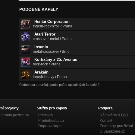
PODOBNÉ KAPELY
Hentai Corporation
thrash-rock'n'roll
/
Praha
Atari Terror
crossover-metal
/
Praha
Insania
metal-crossover
/
Brno
Kurtizány z 25. Avenue
rock-rock
/
Praha
Arakain
thrash-heavy
/
Praha
Podobnost se určuje podle počtu společných fanoušků.
tní projekty
Služby pro kapely
Podpora
p promo pozice na
Presskity
Nápověda &
FAQ
Prodejhudbu.cz
Kontakt
Doprava kapel
Podmínky používání
O Bandzone.cz