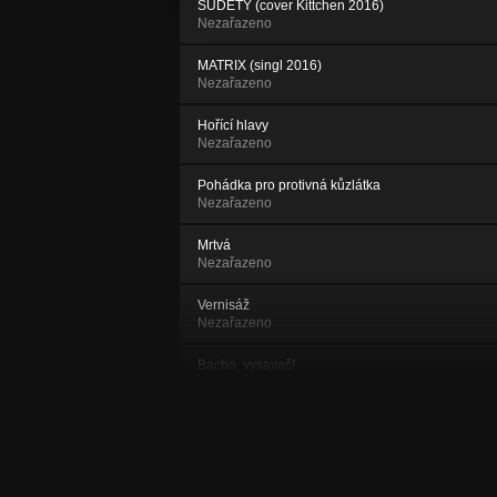
SUDETY (cover Kittchen 2016)
Nezařazeno
MATRIX (singl 2016)
Nezařazeno
Hořící hlavy
Nezařazeno
Pohádka pro protivná kůzlátka
Nezařazeno
Mrtvá
Nezařazeno
Vernisáž
Nezařazeno
Bacha, vysavač!
Nezařazeno
Hlupáček
Nezařazeno
Pokorná kura (+ Kuří disko)