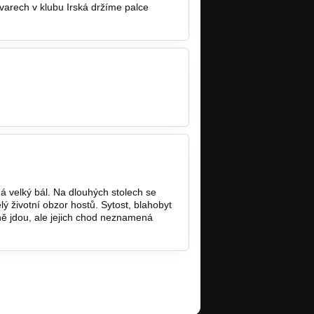
varech v klubu Irská držíme palce
á velký bál. Na dlouhých stolech se
elý životní obzor hostů. Sytost, blahobyt
ně jdou, ale jejich chod neznamená