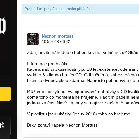
Pro přidání příspěku se prosím
přihlašte
.
Necnon mortuss
10.5.2018 v 6:42
Zdar, nevíte náhodou o bubeníkovi na volné noze? Shán
Informace pro bicáka:
Kapela nabízí zkušenosti typu 10 let existence, odehran
vydáno 3. dlouho hrající CD. Odhlučněná, zabezpečená
bicími a dvoušlapkou zdarma. Naprosto pohodový a do hu
Můžeme poskytnout vyexportované nahrávky v CD kvalitě
doma toho co momentálně hrajeme. Pak tím pádem není tř
jednou za čas. Nové nápady se dají ve zkušebně nahráva
V playlistu jsou ukázky (jen ty 2018) toho co hrajeme.
Díky, zdraví kapela Necnon Mortuss