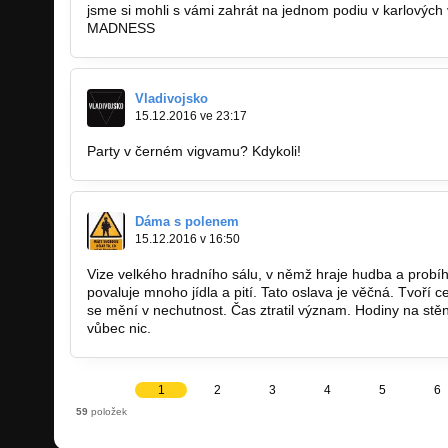
jsme si mohli s vámi zahrát na jednom podiu v karlových 
MADNESS
Vladivojsko
15.12.2016 ve 23:17
Party v černém vigvamu? Kdykoli!
Dáma s polenem
15.12.2016 v 16:50
Vize velkého hradního sálu, v němž hraje hudba a probíh
povaluje mnoho jídla a pití. Tato oslava je věčná. Tvoří c
se mění v nechutnost. Čas ztratil význam. Hodiny na stě
vůbec nic.
1
2
3
4
5
6
59
položek