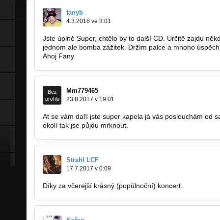
fanyb
4.3.2018 ve 3:01
Jste úplně Super, chtělo by to další CD. Určitě zajdu něk
jednom ale bomba zážitek. Držím palce a mnoho úspěch
Ahoj Fany
Mm779465
Bez
profilu
23.8.2017 v 19:01
At se vám daří jste super kapela já vás poslouchám od 
okolí tak jse půjdu mrknout.
Strahl LCF
17.7.2017 v 0:09
Díky za včerejší krásný (popůlnoční) koncert.