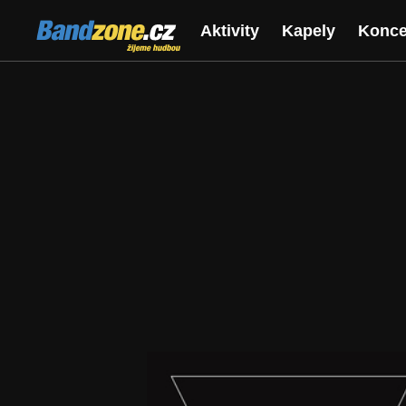
Bandzone.cz
Aktivity
Kapely
Konce
žijeme hudbou