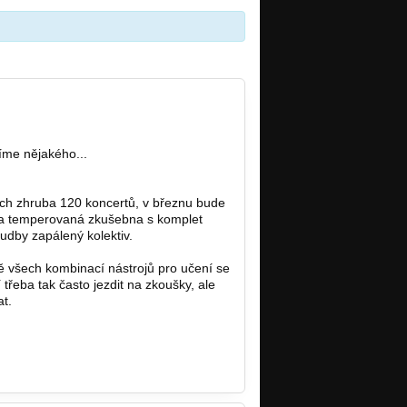
íme nějakého...
ých zhruba 120 koncertů, v březnu bude
 a temperovaná zkušebna s komplet
dby zapálený kolektiv.
 všech kombinací nástrojů pro učení se
eba tak často jezdit na zkoušky, ale
t.