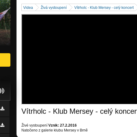
Videa
Živá vystoupení
Vítrholc - Klub Mersey - celý koncert
Vítrholc - Klub Mersey - celý koncer
Živé vystoupení
Vznik: 27.2.2016
Natočeno z galerie klubu Mersey v Brně