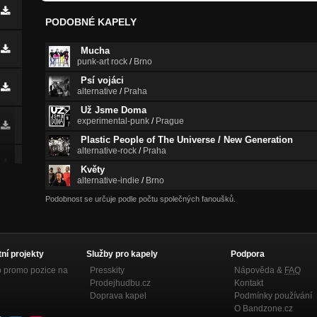
PODOBNÉ KAPELY
Mucha
punk-art rock
/
Brno
Psí vojáci
alternative
/
Praha
Už Jsme Doma
experimental-punk
/
Prague
Plastic People of The Universe / New Generation
alternative-rock
/
Praha
Květy
alternative-indie
/
Brno
Podobnost se určuje podle počtu společných fanoušků.
tní projekty
Služby pro kapely
Podpora
p promo pozice na
Presskity
Nápověda &
FAQ
Prodejhudbu.cz
Kontakt
Doprava kapel
Podmínky používání
O Bandzone.cz