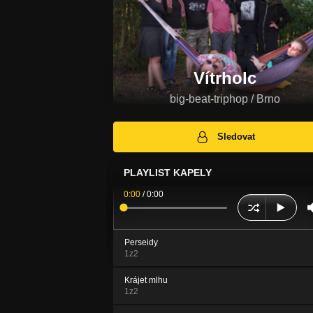
Vítrholc
big-beat-triphop / Brno
Sledovat
PLAYLIST KAPELY
0:00
/
0:00
Perseidy
1z2
Krájet mlhu
1z2