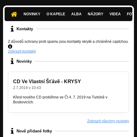
04. Jen tak (Ve Vlastní Šťávě - 2017)
Nezařazeno
NOVINKY
O KAPELE
ALBA
NÁZORY
VIDEA
FOTK
05. Zeď (Ve Vlastní Šťávě - 2017)
Nezařazeno
Kontakty
Kocovina_new (live Kabinet Múz 2018)
Z důvodů ochrany proti spamu jsou kontakty skryté a chráněné captchou.
Nezařazeno
Zobrazit kontakty
Kocovina (live Sklepy během festivalu 2017)
Nezařazeno
Novinky
Slunéčko (live Sklepy)
Nezařazeno
CD Ve Vlastní Šťávě - KRYSY
Obchod se strachem (live Sklepy)
2.7.2019 v 10:43
Nezařazeno
Křest nového CD proběhne ve Čt 4. 7. 2019 na Turbíně v
Boskovicích.
Zobrazit všechny novinky
Nově přidané fotky