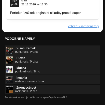
Eva
Bez
profilu
22.12.2016 ve 12:30
Perfektní zážitek,originální skladby,prostě super.
Zobrazit všechny názory
PODOBNÉ KAPELY
Visací zámek
punk-rock
/
Praha
Plexis
punk-rock
/
Praha
Mucha
punk-art rock
/
Brno
Insania
metal-crossover
/
Brno
Znouzectnost
rock-punk
/
Plzeň
Podobnost se určuje podle počtu společných fanoušků.