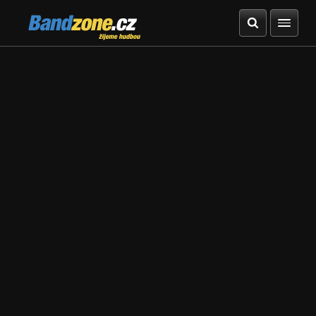
Bandzone.cz
žijeme hudbou