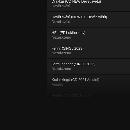
Drakkar (CD NEW Devět světů)
Devět světů
Devět světů (NEW CD Devět světů)
Devět světů
HEL (EP Lokiho krev)
Nezařazeno
Fenrir (SINGL 2023)
Nezařazeno
Jörmungandr (SINGL 2023)
Nezařazeno
Král vikingů (CD 2021 Amulet)
Amulet
Amulet (CD 2021 Amulet)
Amulet
Za obzor (Singl 2021)
Amulet
Křížem proti meči (SINGL 2020)