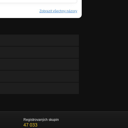
Zobrazit všechny názory
Registrovaných skupin
47 033