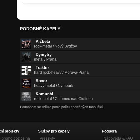
PODOBNÉ KAPELY
Alžběta
rock-metal
/
Nový Bydžov
Dymytry
metal
/
Praha
Traktor
hard rock-heavy
/
Morava-Praha
Roxor
heavy-metal
/
Nymburk
Komunál
rock-metal
/
Chlumec nad Cidlinou
Podobnost se určuje podle počtu společných fanoušků.
tní projekty
Služby pro kapely
Podpora
p promo pozice na
Presskity
Nápověda &
FAQ