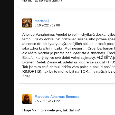
No nic, ať se vám daří:-)
martan44
5.10.2022 v 19:08
Ahoj do Vanaheimu. Amulet je velmi chytlavá deska, výb
tempu i texty dobré. Sic příznivec svižnějšího power-s
absence druhé kytary a výraznějších sól, ale prostě po
jako zdroj kvalitní muziky. Moji nesmrtní Cruel Barbaria
ale Mára Neckář je prostě pan kytarista a skladatel. Tro
Epitafu, který byl ve své době velmi zajímavý, ALŽBĚTA j
Bicmen Radek Zvoníček udělal asi dobře že založil TITUS
Tak jsem to celé shrnul, držím vám palce a pokud posílít
RIMORTIS), tak by to mohlo být na TOP......v našich luzíc
Zdar.
Marcosto Athernus Benness
2.5.2021 ve 21:22
Hraje Vám to skvěle jen, tak dál \m/