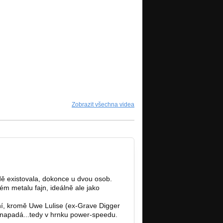
Zobrazit všechna videa
dě existovala, dokonce u dvou osob.
kém metalu fajn, ideálně ale jako
ní, kromě Uwe Lulise (ex-Grave Digger
enapadá...tedy v hrnku power-speedu.