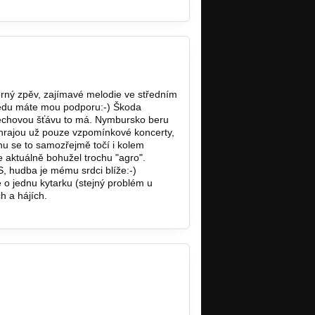
orný zpěv, zajímavé melodie ve středním
peedu máte mou podporu:-) Škoda
slechovou šťávu to má. Nymbursko beru
n hrajou už pouze vzpomínkové koncerty,
chu se to samozřejmě točí i kolem
e aktuálně bohužel trochu "agro".
, hudba je mému srdci blíže:-)
e o jednu kytarku (stejný problém u
h a hájích.