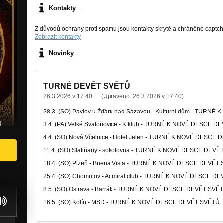
Kontakty
Z důvodů ochrany proti spamu jsou kontakty skryté a chráněné captc
Zobrazit kontakty
Novinky
TURNÉ DEVĚT SVĚTŮ
26.3.2026 v 17:40
(Upraveno:
26.3.2026 v 17:40
)
28.3. (SO) Pavlov u Žďáru nad Sázavou - Kulturní dům - TUR
u
3.4. (PA) Velké Svatoňovice - K klub -
TURNÉ K NOVÉ DESCE DE
4.4. (SO) Nová Včelnice - Hotel Jelen -
TURNÉ K NOVÉ DESCE D
11.4. (SO) Slatiňany - sokolovna -
TURNÉ K NOVÉ DESCE DEVĚT
18.4. (SO) Plzeň - Buena Vista -
TURNÉ K NOVÉ DESCE DEVĚT 
25.4. (SO) Chomutov - Admiral club -
TURNÉ K NOVÉ DESCE DE
8.5. (SO) Ostrava - Barrák -
TURNÉ K NOVÉ DESCE DEVĚT SVĚ
16.5. (SO) Kolín - MSD -
TURNÉ K NOVÉ DESCE DEVĚT SVĚTŮ