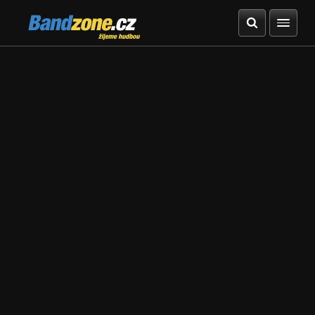
Bandzone.cz
žijeme hudbou