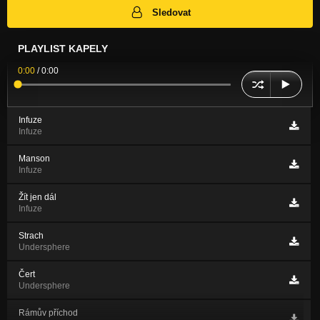
Sledovat
PLAYLIST KAPELY
0:00
/
0:00
Infuze
Infuze
Manson
Infuze
Žít jen dál
Infuze
Strach
Undersphere
Čert
Undersphere
Rámův příchod