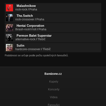
Malashnikow
rock-rock
/
Praha
The.Switch
rock-crossover
/
Praha
Hentai Corporation
thrash-rock'n'roll
/
Praha
Permon Balet Superstar
alternative-rock
/
Třebíč
Sulin
hardcore-crossover
/
Třebíč
Podobnost se určuje podle počtu společných fanoušků.
Bandzone.cz
Kapely
Koncerty
Videa
Fanoušci