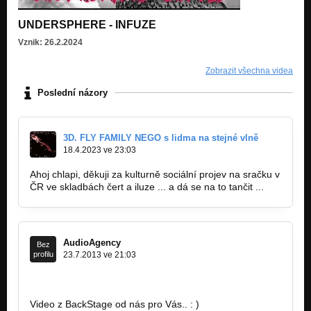
UNDERSPHERE - INFUZE
Vznik: 26.2.2024
Zobrazit všechna videa
Poslední názory
3D. FLY FAMILY NEGO s lidma na stejné vlně
18.4.2023 ve 23:03
Ahoj chlapi, děkuji za kulturně sociální projev na sračku v
ČR ve skladbách čert a iluze ... a dá se na to tančit ...
AudioAgency
Bez
profilu
23.7.2013 ve 21:03
http://www.youtube.com/watch?v=Ruzju7D…
Video z BackStage od nás pro Vás.. : )