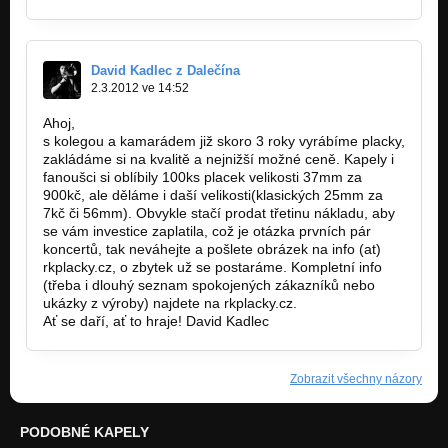
David Kadlec z Dalečína
2.3.2012 ve 14:52
Ahoj,
s kolegou a kamarádem již skoro 3 roky vyrábíme placky,
zakládáme si na kvalitě a nejnižší možné ceně. Kapely i
fanoušci si oblíbily 100ks placek velikosti 37mm za
900kč, ale děláme i daší velikosti(klasických 25mm za
7kč či 56mm). Obvykle stačí prodat třetinu nákladu, aby
se vám investice zaplatila, což je otázka prvních pár
koncertů, tak neváhejte a pošlete obrázek na info (at)
rkplacky.cz, o zbytek už se postaráme. Kompletní info
(třeba i dlouhý seznam spokojených zákazníků nebo
ukázky z výroby) najdete na rkplacky.cz.
Ať se daří, ať to hraje! David Kadlec
Zobrazit všechny názory
PODOBNÉ KAPELY