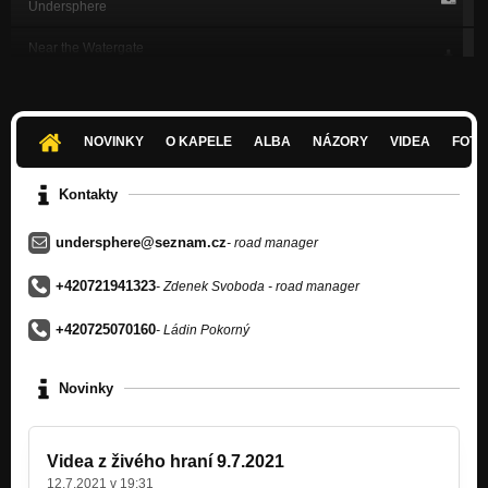
Undersphere
Near the Watergate
Undersphere
Tak běž!
Undersphere
NOVINKY
O KAPELE
ALBA
NÁZORY
VIDEA
FOTK
Undersphere
Nezařazeno
Kontakty
Sarkasta - Živě ze Staré pekárny
undersphere@seznam.cz
Undersphere - Živě ze Staré pekárny 23.6.2014
- road manager
Ďáblova balada - Živě ze Staré pekárny
+420721941323
- Zdenek Svoboda - road manager
Undersphere - Živě ze Staré pekárny 23.6.2014
+420725070160
- Ládin Pokorný
Respect - Živě ze Staré pekárny
Undersphere - Živě ze Staré pekárny 23.6.2014
Novinky
Slepá ulička - Živě ze Staré pekárny
Undersphere - Živě ze Staré pekárny 23.6.2014
Videa z živého hraní 9.7.2021
12.7.2021 v 19:31