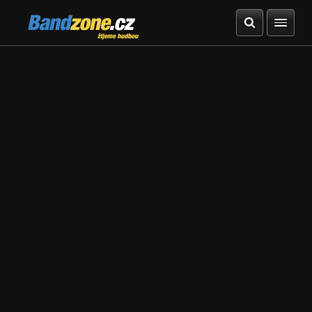
Bandzone.cz
žijeme hudbou