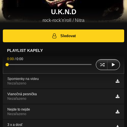
U.K.N.D
rock-rock'n'roll / Nitra
Sledovat
PLAYLIST KAPELY
0:00
/
0:00
Spomienky na videu
Nezařazeno
Vianočná pesnička
Nezařazeno
Nejde to nejde
Nezařazeno
3 x a dosť