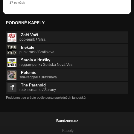
17
položek
PODOBNÉ KAPELY
Zoči Voči
pop-punk
/
Nitra
Inekafe
punk-rock
/
Bratislava
Smola a Hrušky
reggae-punk
/
Spišská Nová Ves
Polemic
ska-reggae
/
Bratislava
The Paranoid
rock-screamo
/
Šurany
Podobnost se určuje podle počtu společných fanoušků.
Bandzone.cz
Kapely