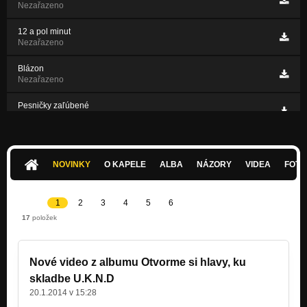
Nezařazeno
12 a pol minut
Nezařazeno
Blázon
Nezařazeno
Pesničky zaľúbené
Nezařazeno
Holuby na dostrel
Nezařazeno
NOVINKY
O KAPELE
ALBA
NÁZORY
VIDEA
FOTK
Bez Zmyslov (feat. Edit Andel-Kovac)
Nezařazeno
1
2
3
4
5
6
17
položek
Nové video z albumu Otvorme si hlavy, ku
skladbe U.K.N.D
20.1.2014 v 15:28