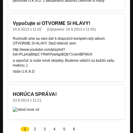
pesničke U.K.N.D z aktuálneho albumu Otvorme si hlavy
Vypočujte si OTVORME SI HLAVY!
24.9.2013 v 11:02
(Upraveno:
24.9.2013 v 11:05
)
Rozhodli sme sa vám dať k dispozícii komplet celý album
OTVORME SI HLAVY. Stačí kliknúť sem
http://www.youtube.com/playlist?
list=PLpAaBbtpCYRkKPywIqpBQbY1vwvIBFWcH
a vypočuť si naše nové skladby. Budeme vďační za každú vašu
reakciu ;)
Vaše U.K.N.D
HORÚCA SPRÁVA!
23.9.2013 v 11:21
1
2
3
4
5
6