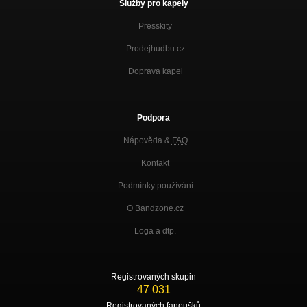
Služby pro kapely
Presskity
Prodejhudbu.cz
Doprava kapel
Podpora
Nápověda &
FAQ
Kontakt
Podmínky používání
O Bandzone.cz
Loga a dtp.
Registrovaných skupin
47 031
Registrovaných fanoušků