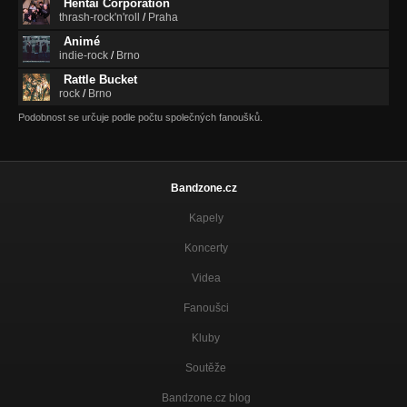
Hentai Corporation
thrash-rock'n'roll
/
Praha
Animé
indie-rock
/
Brno
Rattle Bucket
rock
/
Brno
Podobnost se určuje podle počtu společných fanoušků.
Bandzone.cz
Kapely
Koncerty
Videa
Fanoušci
Kluby
Soutěže
Bandzone.cz blog