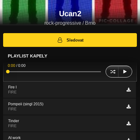
Ucan2
rock-progressive / Brno
Sledovat
PLAYLIST KAPELY
0:00
/
0:00
Fire I
FIRE
Pompeii (singl 2015)
FIRE
Tinder
FIRE
At work