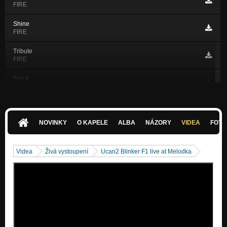
FIRE
Shine
FIRE
Tribute
FIRE
Fire II
FIRE
Air
AIR
NOVINKY
O KAPELE
ALBA
NÁZORY
VIDEA
FOTK
We Are
AIR
Videa
Živá vystoupení
Ucan2 Blinker F1 live at Melodka
Blinker
AIR
Hope
AIR
City pressure
AIR