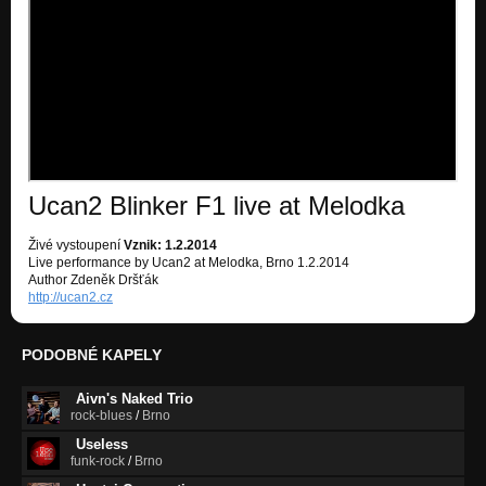
Journey
AIR
Blinkr live
Nezařazeno
Ucan2 Blinker F1 live at Melodka
Živé vystoupení
Vznik: 1.2.2014
Live performance by Ucan2 at Melodka, Brno 1.2.2014
Author Zdeněk Dršťák
http://ucan2.cz
PODOBNÉ KAPELY
Aivn's Naked Trio
rock-blues
/
Brno
Useless
funk-rock
/
Brno