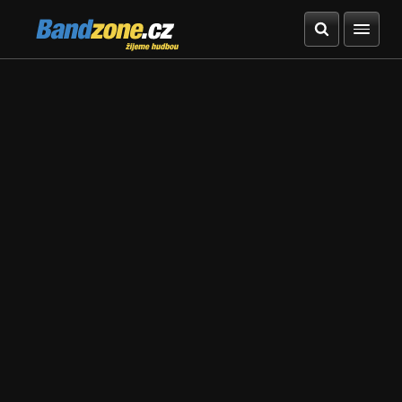
Bandzone.cz
žijeme hudbou