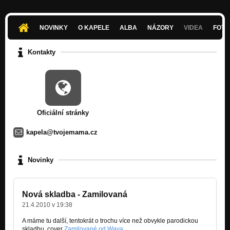
NOVINKY
O KAPELE
ALBA
NÁZORY
VIDEA
FOTK
Kontakty
Oficiální stránky
kapela@tvojemama.cz
Novinky
Nová skladba - Zamilovaná
21.4.2010 v 19:38
A máme tu další, tentokrát o trochu více než obvykle parodickou
skladbu, cover
Zamilované od Waya