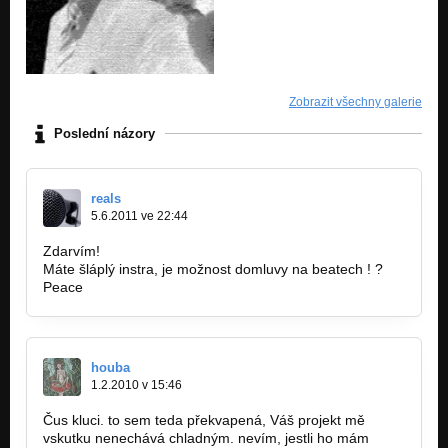
Zobrazit všechny galerie
Poslední názory
reals
5.6.2011 ve 22:44
Zdarvím!
Máte šláplý instra, je možnost domluvy na beatech ! ?
Peace
houba
1.2.2010 v 15:46
Čus kluci. to sem teda překvapená, Váš projekt mě
vskutku nenechává chladným. nevím, jestli ho mám