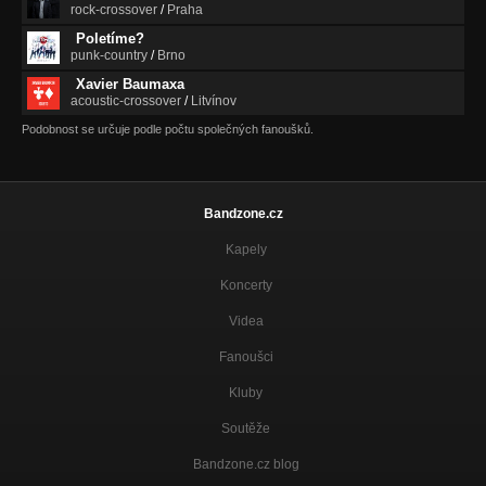
rock-crossover
/
Praha
Poletíme?
punk-country
/
Brno
Xavier Baumaxa
acoustic-crossover
/
Litvínov
Podobnost se určuje podle počtu společných fanoušků.
Bandzone.cz
Kapely
Koncerty
Videa
Fanoušci
Kluby
Soutěže
Bandzone.cz blog