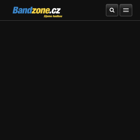
Bandzone.cz
žijeme hudbou