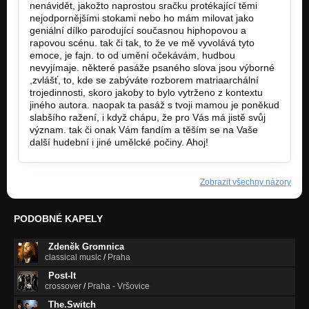
nenávidět, jakožto naprostou sračku protékající těmi
nejodpornějšími stokami nebo ho mám milovat jako
geniální dílko parodující současnou hiphopovou a
rapovou scénu. tak či tak, to že ve mě vyvolává tyto
emoce, je fajn. to od umění očekávám, hudbou
nevyjímaje. některé pasáže psaného slova jsou výborné
,zvlášť, to, kde se zabýváte rozborem matriaarchální
trojedinnosti, skoro jakoby to bylo vytrženo z kontextu
jiného autora. naopak ta pasáž s tvoji mamou je poněkud
slabšího ražení, i když chápu, že pro Vás má jistě svůj
význam. tak či onak Vám fandím a těším se na Vaše
další hudební i jiné umělcké počiny. Ahoj!
Zobrazit všechny názory
PODOBNÉ KAPELY
Zdeněk Gromnica
classical music
/
Praha
Post-It
crossover
/
Praha - Vršovice
The.Switch