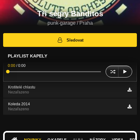
Tři ségry Banditos
punk-garage / Praha
Sledovat
PLAYLIST KAPELY
0:00
/
0:00
Krotitelé chlastu
Nezařazeno
Koleda 2014
Nezařazeno
NOVINKY
O KAPELE
ALBA
NÁZORY
VIDEA
FOTK