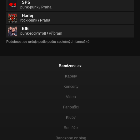
SPS
punk-punk
/
Praha
Harlej
rock-punk
/
Praha
E!E
punk-rock'n'roll
/
Příbram
Podobnost se určuje podle počtu společných fanoušků.
Bandzone.cz
Kapely
Koncerty
Videa
Fanoušci
Kluby
Soutěže
Bandzone.cz blog