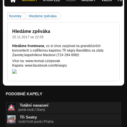
Novinky
Hledáme zpěváka
Hledáme zpěváka
25.11.2017 ve 22:05
Hledáme frontmana
, co si chce zazpívat na grandiózních
koncertech s ostřílenou kapelou Tři ségry Bandtitos za zády.
Zavolej kapelníkovi Mackovi (724 284 898)!
Více na: www.revival.cz/zpevak
Kapela: www.facebook.com/trisegry
PODOBNÉ KAPELY
Totální nasazení
punk-rock
/
Slaný
Tři Sestry
rock'n'roll-punk
/
Praha