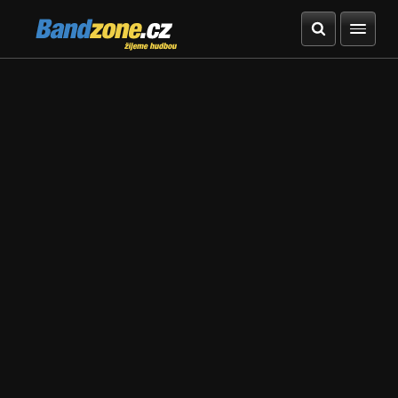
Bandzone.cz
žijeme hudbou