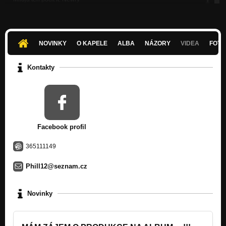
Nezařazeno
Poslušný chlapci ft. Stewe (Prod. Stewe) "První Inovace"
Nezařazeno
NOVINKY
O KAPELE
ALBA
NÁZORY
VIDEA
FOTK
Moje game (Prod. Yegedamusic)
Nezařazeno
Kontakty
Kéž by (Prod. Adamack)
Nezařazeno
Můj Plán (prod. 2deep)
Nezařazeno
Facebook profil
Listen to your heart ft. Stell (Prod. Deltabeatz) "První Inovace
Nezařazeno
365111149
Příběh ft. JayKay (Prod. Fuggi)
Phill12@seznam.cz
Nezařazeno
Chci tě navždy mít ft. Martina Jílková
Novinky
Nezařazeno
Ze srdce do srdce ft.Blaze (Prod. 2deep) "První Inovace"
Nezařazeno