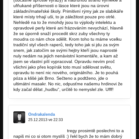
ufňukané příšernosti o lásce které jsou na úrovni
základní/mateřské školy. Primitivní rýmy jak ze slabikáře
které místy trhají uši, to je záležitost pouze pro otrlé.
Nehledě na to že mnohdy jsou to výplody intelektu a
opravdové perly které ani frázováním nevychází, hlavně
že se úporně snaží procedit skrz zuby všechny ty
moudra co nám chce sdělit. Krom toho tu máme vcelku
tradiční styl všech raperů, tedy toho jak si jdu za svým
snem, jak zatočím se svými hejtry kteří jsou naprosté
nuly nedám na jejich nenávistní komentáře, a kam až
jsem se vlastní pílí vypracoval. Opravdu nevím proč
všichni jako přes kopírák toto musí sdělovat světu,
opravdu to není nic nového, originálního. Je to pouhá
póza a klišé jak Brno. Sečteno a podtženo, jde o
ultimátní masakr. No nic, odpusťme našemu hrdinovi že
kdy začal dělat „hudbu“, určitě to nemyslel zle. Ufff!
Ondrakalenda
25.12.2013 ve 22:33
http://bandzone.cz/_74863
tregy prosimtě poslechni to a
napiš mi co si otom myslíš :) řekl bych že to mám dobrý