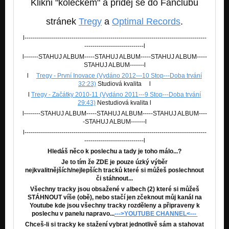
Klikni "kolečkem" a přidej se do Fanclubu
stránek
Tregy
a
Optimal Records
.
l-----------------------------------------------------------------------------------------
-----------------------------l
l-------STAHUJ ALBUM-----STAHUJ ALBUM-----STAHUJ ALBUM-----
STAHUJ ALBUM-------l
l
Tregy - První Inovace (Vydáno 2012---10 Stop---Doba trvání
32:23)
Studiová kvalita l
l
Tregy - Začátky 2010-11 (Vydáno 2011---9 Stop---Doba trvání
29:43)
Nestudiová kvalita l
l--------STAHUJ ALBUM-----STAHUJ ALBUM-----STAHUJ ALBUM----
-STAHUJ ALBUM-------l
l-----------------------------------------------------------------------------------------
-----------------------------l
Hledáš něco k poslechu a tady je toho málo...?
Je to tím že ZDE je pouze úzký výběr
nejkvalitnějších/nejlepších
tracků které si můžeš poslechnout
či stáhnout...
Všechny tracky jsou obsažené v albech (2) které si můžeš
STÁHNOUT víše (obě), nebo stačí jen zčeknout můj kanál na
Youtube kde jsou všechny tracky rozděleny a připraveny k
poslechu v panelu napravo...
--->YOUTUBE CHANNEL<---
Chceš-li si tracky ke stažení vybrat jednotlivě sám a stahovat