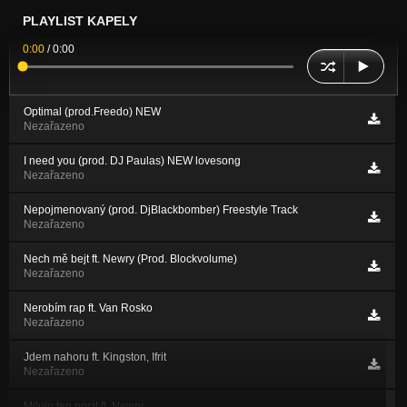
PLAYLIST KAPELY
0:00
/
0:00
Optimal (prod.Freedo) NEW
Nezařazeno
I need you (prod. DJ Paulas) NEW lovesong
Nezařazeno
Nepojmenovaný (prod. DjBlackbomber) Freestyle Track
Nezařazeno
Nech mě bejt ft. Newry (Prod. Blockvolume)
Nezařazeno
Nerobím rap ft. Van Rosko
Nezařazeno
Jdem nahoru ft. Kingston, Ifrit
Nezařazeno
Miluju ten pocit ft. Newry