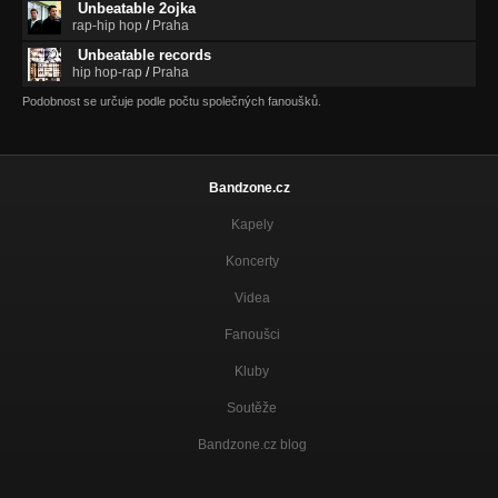
Unbeatable 2ojka
rap-hip hop
/
Praha
Unbeatable records
hip hop-rap
/
Praha
Podobnost se určuje podle počtu společných fanoušků.
Bandzone.cz
Kapely
Koncerty
Videa
Fanoušci
Kluby
Soutěže
Bandzone.cz blog