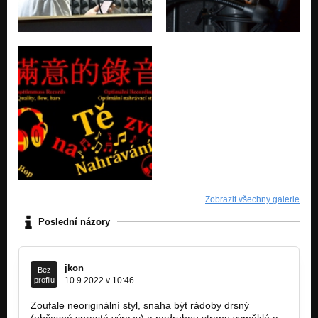
Zobrazit všechny galerie
Poslední názory
jkon
Bez
profilu
10.9.2022 v 10:46
Zoufale neoriginální styl, snaha být rádoby drsný
(občasné sprosté výrazy) a nadruhou stranu vyměklé a