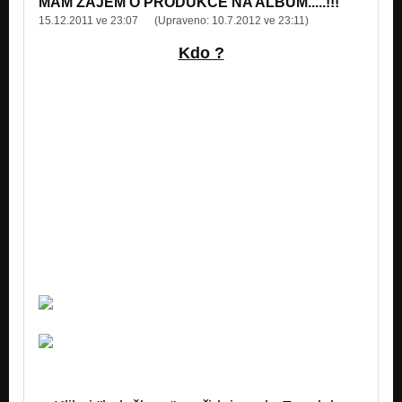
MÁM ZÁJEM O PRODUKCE NA ALBUM.....!!!
15.12.2011 ve 23:07
(Upraveno:
10.7.2012 ve 23:11
)
Nejsem High "První Inovace"
Nezařazeno
Kdo ?
Chceš ft. Stell, Barča, Stewe (Prod. Stewe) "Začátky 2010-11"
Nezařazeno
...má zájem abych nahrál/nahrával na jeho
produkci/e (scháním beatmakera) +
abych dal jeho jméno na obal CD ať napíše
hned !
Scháním produkce na ALBUM...
Podpoř skupiny...Čekuj novinky...