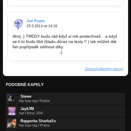
Joe Poem
25.5.2013 ve 14:16
Ahoj :) TREGY budu rád když si mě poslechneš .. a když
se ti to bude líbit (kladu důraz na texty !! ) tak můžeš dát
fan popřípadě sdílnout díky
http://bandzone.cz/poem
;)
Zobrazit všechny názory
PODOBNÉ KAPELY
Stewe
hip hop-rap
/
Praha
Jayk3M
rap
/
Nový Jičín
Rapperka SharkaSs
hip hop-rap
/
Praha