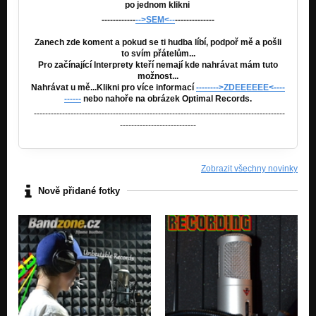
po jednom klikni
------------
-->SEM<--
--------------
Zanech zde koment a pokud se ti hudba líbí, podpoř mě a pošli
to svím přátelům...
Pro začínající Interprety kteří nemají kde nahrávat mám tuto
možnost...
Nahrávat u mě...Klikni pro více informací
-------->ZDEEEEEE<----
------
nebo nahoře na obrázek Optimal Records.
-----------------------------------------------------------------------------------------
---------------------------
Zobrazit všechny novinky
Nově přidané fotky