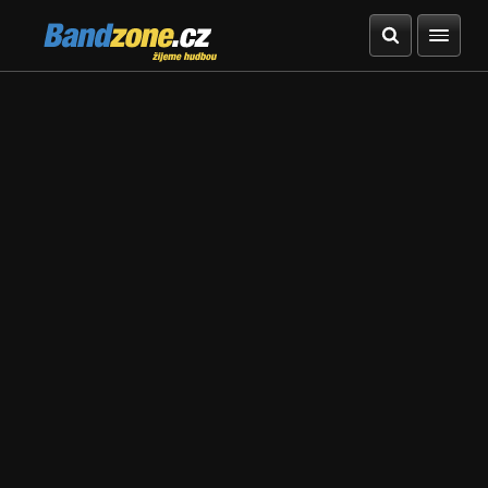
Bandzone.cz
žijeme hudbou