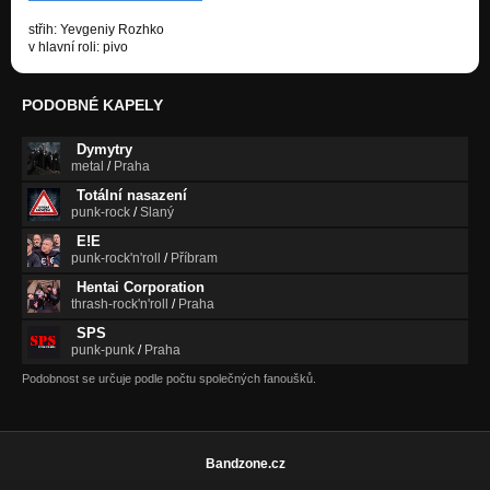
střih: Yevgeniy Rozhko
v hlavní roli: pivo
PODOBNÉ KAPELY
Dymytry
metal
/
Praha
Totální nasazení
punk-rock
/
Slaný
E!E
punk-rock'n'roll
/
Příbram
Hentai Corporation
thrash-rock'n'roll
/
Praha
SPS
punk-punk
/
Praha
Podobnost se určuje podle počtu společných fanoušků.
Bandzone.cz