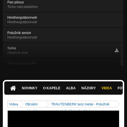
Pan pilous
Ticho nad pekáčem
Himlhergotdonrvetr
Himlhergotdonrvetr
Potužník senior
Himlhergotdonrvetr
Selka
Hladová srna
Temná strana talíře
Himlhergotdonrvetr
Hajnej - 2014
Nezařazeno
NOVINKY
O KAPELE
ALBA
NÁZORY
VIDEA
FOTK
Pán udíren (+ Prasopes + Radek Škarohlíd)
Nezařazeno
Videa
Oficiální
TRAUTENBERK tanz metal - Potužník
Kejklíř
videoklipy
senior (oficiální videoklip)
Hladová srna
Dáma