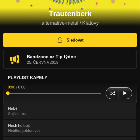
Trautenberk
alternative-metal / Klatovy
Sledovat
Bandzone.cz Tip týdne
25. ČERVNA 2018
PLAYLIST KAPELY
0:00
/
0:00
Nelži
Sojčí terror
Nech ho bejt
Himlhergotdonrvetr