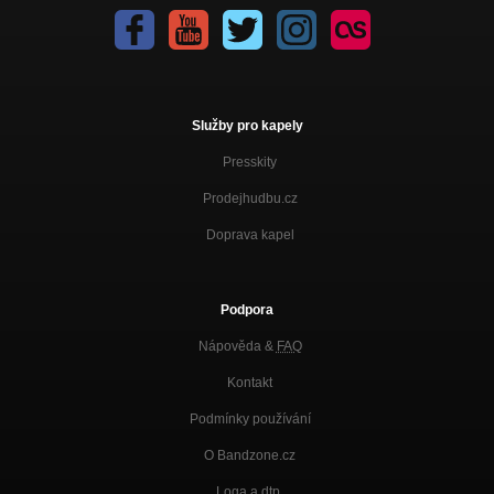
Služby pro kapely
Presskity
Prodejhudbu.cz
Doprava kapel
Podpora
Nápověda &
FAQ
Kontakt
Podmínky používání
O Bandzone.cz
Loga a dtp.