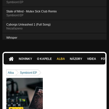
Symbiont EP
State of Mind - Mutex Sick Club Remix
Symbiont EP
Cyborgs Unleashed 1 (Full Song)
Nezařazeno
Whisper
Nezařazeno
NOVINKY
O KAPELE
ALBA
NÁZORY
VIDEA
FOTK
Alba
Symbiont EP