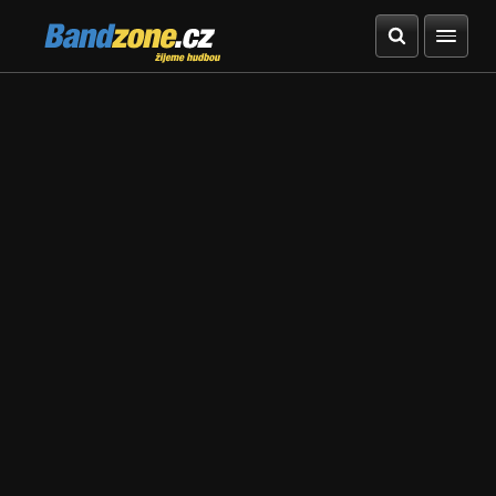
Bandzone.cz
žijeme hudbou