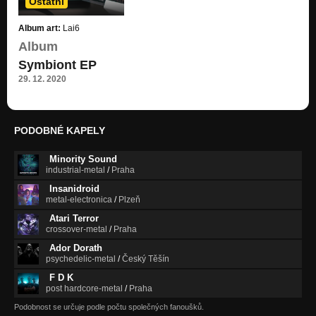
Ostatní
Album art:
Lai6
Album
Symbiont EP
29. 12. 2020
PODOBNÉ KAPELY
Minority Sound
industrial-metal
/
Praha
Insanidroid
metal-electronica
/
Plzeň
Atari Terror
crossover-metal
/
Praha
Ador Dorath
psychedelic-metal
/
Český Těšín
F D K
post hardcore-metal
/
Praha
Podobnost se určuje podle počtu společných fanoušků.