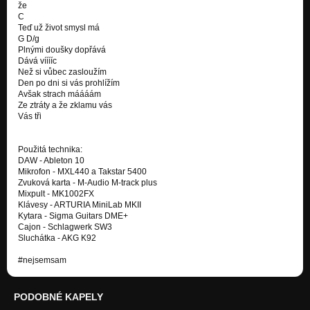
že
C
Teď už život smysl má
G D/g
Plnými doušky dopřává
Dává vííííc
Než si vůbec zasloužím
Den po dni si vás prohlížím
Avšak strach máááám
Ze ztráty a že zklamu vás
Vás tři
Použitá technika:
DAW - Ableton 10
Mikrofon - MXL440 a Takstar 5400
Zvuková karta - M-Audio M-track plus
Mixpult - MK1002FX
Klávesy - ARTURIA MiniLab MKII
Kytara - Sigma Guitars DME+
Cajon - Schlagwerk SW3
Sluchátka - AKG K92
#nejsemsam
PODOBNÉ KAPELY