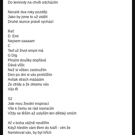
Do temnoty na chvíli odcházím
Necelé dva roky později
Jako by jsme to už viděli
Druhé slunce právě vychází
Ref:
D. Emi
Nejsem saaaam
C
Teď už život smysl má
G D/g
Plnými doušky dopřává
Dává vííííc
Než si vůbec zasloužím
Den po dni si vás prohlížím
Avšak strach máááám
Ze ztráty a že zklamu vás
Vás tři
S2
Jste mou životní inspirací
Vše k čemu se rád navracím
Vždy se těším až uslyším ten dětský smích
Ač v boha vážně nevěřím
Když hledím vám třem do tváří - vím že
Nemilovat vás, by byl hřích