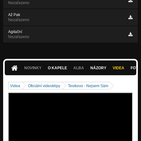
Nezařazeno
Až Pak
Nezařazeno
Agitační
Nezařazeno
NOVINKY
O KAPELE
ALBA
NÁZORY
VIDEA
FOTK
Videa
Oficiální videoklipy
Tesikovo - Nejsem Sám