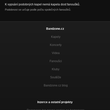
K vypsání podobných kapel nemá kapela dost fanoušků.
Podobnost se určuje podle počtu společných fanoušků.
Bandzone.cz
Kapely
Koncerty
Videa
Fanoušci
Kluby
Soutěže
Bandzone.cz blog
Inzerce a ostatní projekty