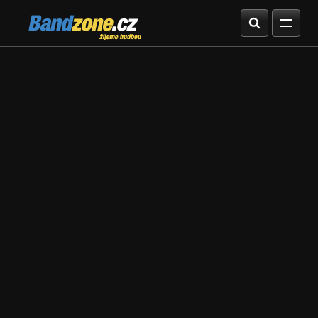
Bandzone.cz
žijeme hudbou