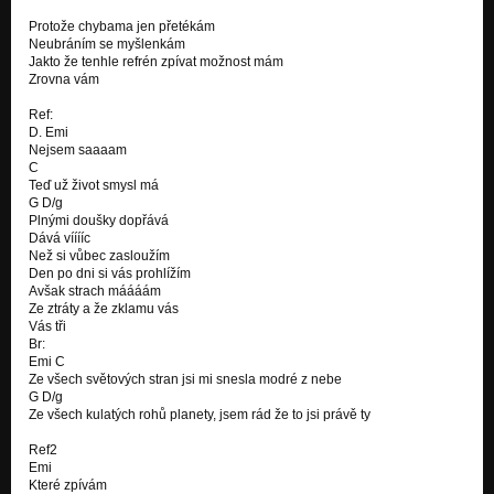
Protože chybama jen přetékám
Neubráním se myšlenkám
Jakto že tenhle refrén zpívat možnost mám
Zrovna vám
Ref:
D. Emi
Nejsem saaaam
C
Teď už život smysl má
G D/g
Plnými doušky dopřává
Dává vííííc
Než si vůbec zasloužím
Den po dni si vás prohlížím
Avšak strach máááám
Ze ztráty a že zklamu vás
Vás tři
Br:
Emi C
Ze všech světových stran jsi mi snesla modré z nebe
G D/g
Ze všech kulatých rohů planety, jsem rád že to jsi právě ty
Ref2
Emi
Které zpívám