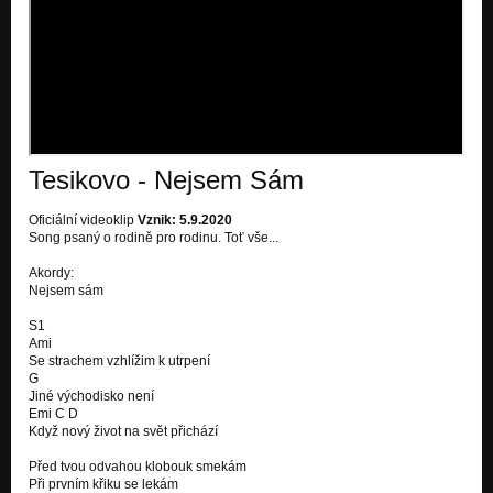
Tesikovo - Nejsem Sám
Oficiální videoklip
Vznik: 5.9.2020
Song psaný o rodině pro rodinu. Toť vše...
Akordy:
Nejsem sám
S1
Ami
Se strachem vzhlížim k utrpení
G
Jiné východisko není
Emi C D
Když nový život na svět přichází
Před tvou odvahou klobouk smekám
Při prvním křiku se lekám