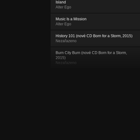
Island
Alter Ego
Music Is a Mission
Alter Ego
History 101 (nové CD Born for a Storm, 2015)
Nezařazeno
Burn City Burn (nové CD Born for a Storm,
2015)
Nezařazeno
Keep the People Down (nové CD Born for a
Storm, 2015)
Nezařazeno
First World Problem (nové CD Born for a
Storm, 2015)
Nezařazeno
Rumors (nové CD Born for a Storm, 2015)
Nezařazeno
Puzzle (nové CD Born for a Storm, 2015)