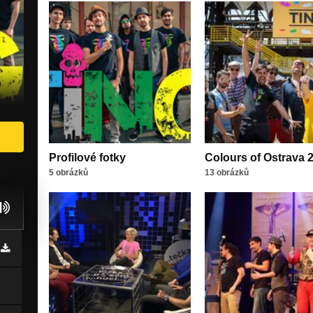
Profilové fotky
Colours of Ostrava 
5 obrázků
13 obrázků