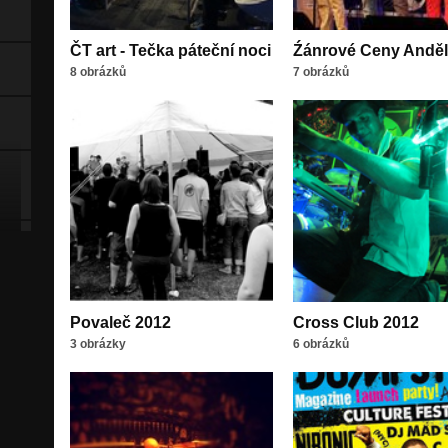
ČT art - Tečka páteční noci
Źánrové Ceny Anděl
8 obrázků
7 obrázků
Povaleč 2012
Cross Club 2012
3 obrázky
6 obrázků