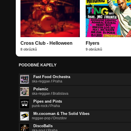
Cross Club - Helloween
Flyers
8 obrázků
9 obrázků
PODOBNÉ KAPELY
Fast Food Orchestra
ska-reggae
/
Praha
Polemic
ska-reggae
/
Bratislava
Pipes and Pints
punk-rock
/
Praha
Mr.cocoman & The Solid Vibes
reggae-pop
/
Drozdov
DiscoBalls
ska-soul
/
Praha