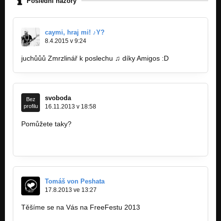
Poslední názory
caymi, hraj mi! ♪Y?
8.4.2015 v 9:24
juchůůů Zmrzlinář k poslechu ♫ díky Amigos :D
svoboda
Bez
profilu
16.11.2013 v 18:58
Pomůžete taky?
http://www.legalizace.cz/2013/11/kam-az…
http://www.radio.cz/cz/rubrika/udalosti…
Tomáš von Peshata
17.8.2013 ve 13:27
Těšíme se na Vás na FreeFestu 2013
https://www.facebook.com/events/1910830…