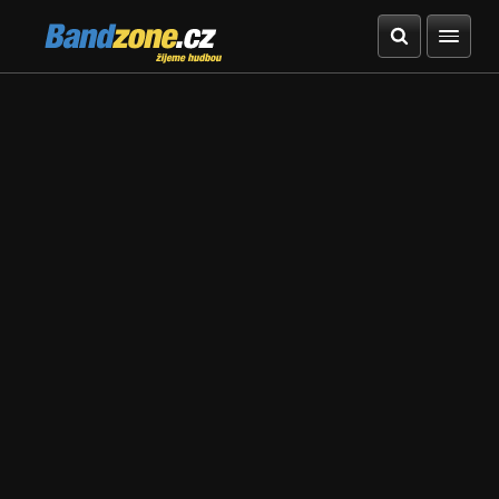
Bandzone.cz
žijeme hudbou