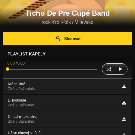
Ticho De Pre Cupé Band
rock'n'roll-folk / Milevsko
Sledovat
PLAYLIST KAPELY
0:00
/
0:00
Krásní lidé
Živě v Bažantnici
Diskokoule
Živě v Bažantnici
Chladný jako stroj
Živě v Bažantnici
Už se chovej slušně