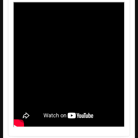
Je jiná - singl ´13
Nezařazeno
Už se chovej slušně
Cirkus
Holky s věkem nehubnou
Cirkus
Back in the ČSSR
Cirkus
Vizionář feat. Franta Černý
Cirkus
Mravokárný blues
Cirkus
Diskokoule
Cirkus
Miláček
Cirkus
Emofolk