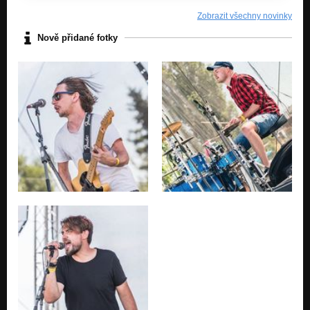
Cirkus
Zobrazit všechny novinky
V každém muži kousek ženy je (singl ´08)
Nově přidané fotky
Nezařazeno
Námořnická (singl ´08)
Nezařazeno
Diskoškovej rock
...i v tom je krása
Pizduška
...i v tom je krása
Ach pane prezidente (singl ´09)
Nezařazeno
Nebudem pít alkohol
...i v tom je krása
Verbíři
...i v tom je krása
Jaro
...i v tom je krása