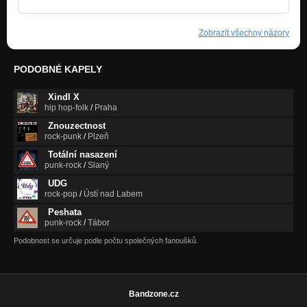
Zobrazit všechny názory
PODOBNÉ KAPELY
Xindl X
hip hop-folk
/
Praha
Znouzectnost
rock-punk
/
Plzeň
Totální nasazení
punk-rock
/
Slaný
UDG
rock-pop
/
Ústí nad Labem
Peshata
punk-rock
/
Tábor
Podobnost se určuje podle počtu společných fanoušků.
Bandzone.cz