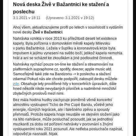
Nová deska Živě v Bažantnici ke stažení a
Neberte drogy, mějte se rádi
poslechu
Živě v Bažantnici
3.1.2021 v 18:11
(Upraveno:
3.1.2021 v 19:12
)
Zmrzlinář
Ahoj všem, aktualizazujeme profil po letech v souvislosti s vydáním
Živě v Bažantnici
nové desky
Živě v Bažantnici
.
Nahrávka vznikla v roce 2013 ku příležitosti deseti let existence
Vizionář
kapely. Byla pořízena v domovském městě kapely Milevsku
Živě v Bažantnici
v parku Bažantnice. Ležela v šuplíku a koronavirová krize byla
impulsem k jejímu vynesení na světlo boží, jelikož kapela nemohla
hrát a ani se scházet ke zkouškám a jiné podloudné činnosti.
Mravokárný blues
Živě v Bažantnici
Nahrávka vychází pouze on-line ke stažení a streamování na
platformách supraphone.cz, spotify, deezer, apple music atd.
Samozřejmě také zde na Bandzonu -> k poslechu a stažení
Pizduška
zdarma! Pokud nás ale chcete podpořit, zakoupit desku můžete
Živě v Bažantnici
zde
. Obsahuje lety prověřené hity v koncertních úpravách, dále
hned několik nikde nevydaných písniček a nadměrné množství
Malá kopaná
zbytečných proslovů mezi nimi.
Živě v Bažantnici
Bez mála hodina hudby zachycuje poměrně věrně koncertní
atmosféru vystoupení Ticho de Pre Cupé Bandu, včetně jeho
Nebudem pít alkohol
energie, různých legrácek, ale i falešného zpěvu a spousty
Živě v Bažantnici
přehmatů. Protože kapela hraje neustále ve stejném složení jako
na této nahrávce, může posluchač posoudit, jak se jednotlivý
muzikanti za dobu od pořízení nahrávky v porovnání s živými
Zmrzlinář - singl ´13
vystoupeními roku 2021 posunuli. Ale netřeba posluchače napínat,
Nezařazeno
odpověď je nasnadě. Nijak.