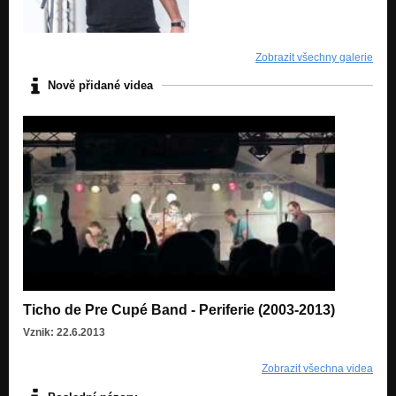
Vojácká balada
Ticho léčí
Zobrazit všechny galerie
Neberte drogy, mejte se rádi
Nově přidané videa
Ticho léčí
Strojař
Ticho léčí
Zpověď zkrachovalé folkové kapely
...i v tom je krása
Ticho de Pre Cupé Band - Periferie (2003-2013)
Vznik: 22.6.2013
Zobrazit všechna videa