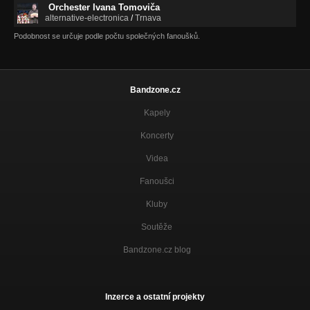
Orchester Ivana Tomoviča
alternative-electronica
/
Trnava
Podobnost se určuje podle počtu společných fanoušků.
Bandzone.cz
Kapely
Koncerty
Videa
Fanoušci
Kluby
Soutěže
Bandzone.cz blog
Inzerce a ostatní projekty