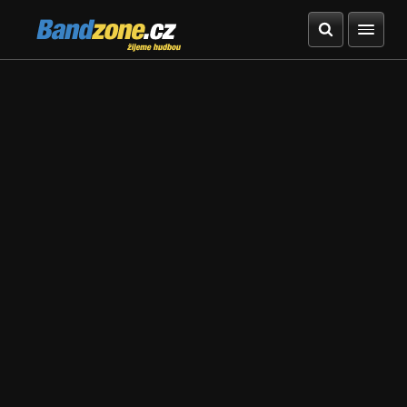
Bandzone.cz
žijeme hudbou