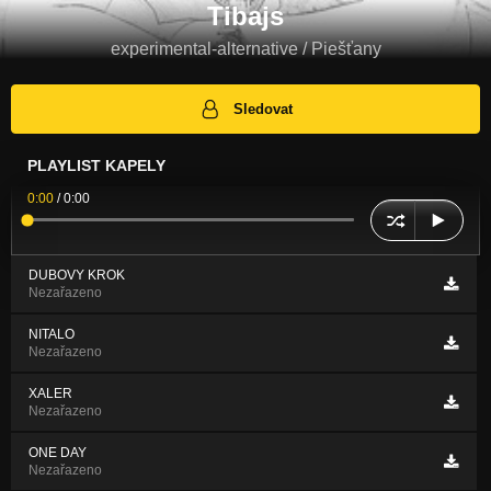
Tibajs
experimental-alternative / Piešťany
Sledovat
PLAYLIST KAPELY
0:00
/
0:00
DUBOVY KROK
Nezařazeno
NITALO
Nezařazeno
XALER
Nezařazeno
ONE DAY
Nezařazeno