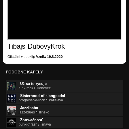
WAH
Nezařazeno
Tibajs-DubovyKrok
Oficiální videoklip
Vznik: 19.8.2020
PODOBNÉ KAPELY
Už sa to rysuje
funk-rock
/
Hlohovec
Sisterhood of klangpedal
progressive-rock
/
Bratislava
Jazzibaba
jazz-blues
/
Hlinsko
Zotrwačnosť
punk-thrash
/
Trnava