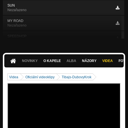
SUN
Nezařazeno
MY ROAD
Nezařazeno
SPEEDHOP
Nezařazeno
JAZZIK
Nezařazeno
NOVINKY
O KAPELE
ALBA
NÁZORY
VIDEA
FOTK
LARC
Nezařazeno
Videa
Oficiální videoklipy
Tibajs-DubovyKrok
KOSMOS
Nezařazeno
AFGAN
Nezařazeno
HEJHEJ
Nezařazeno