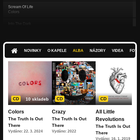
Scream Of Life
Colors
Into The Dark
Colors
Let Me Know
Colors
NOVINKY
O KAPELE
ALBA
NÁZORY
VIDEA
FOTK
Demons
Colors
Leave Me Here
Colors
Nothing Is Forever
Nezařazeno
CD
CD
CD
10 skladeb
Let It Kill You
Colors
Crazy
All Little
Crazy
The Truth Is Out
The Truth Is Out
Revolutions
Crazy
There
There
The Truth Is Out
Crazy
Vydáno: 22. 3. 2024
Vydáno: 2022
There
Vydáno: 16. 1. 2019