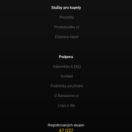
Služby pro kapely
Lizard Skin
Lighthouses
Presskity
Coincidences
Prodejhudbu.cz
Lighthouses
Doprava kapel
Lighthouses
Lighthouses
Toxic Soul
Podpora
Lighthouses
Nápověda &
FAQ
Dying Light
Kontakt
Lighthouses
Podmínky používání
Ghost House
Lighthouses
O Bandzone.cz
Glassy Eyes
Loga a dtp.
Lighthouses
Thank You For Everything
Lighthouses
Registrovaných skupin
47 032