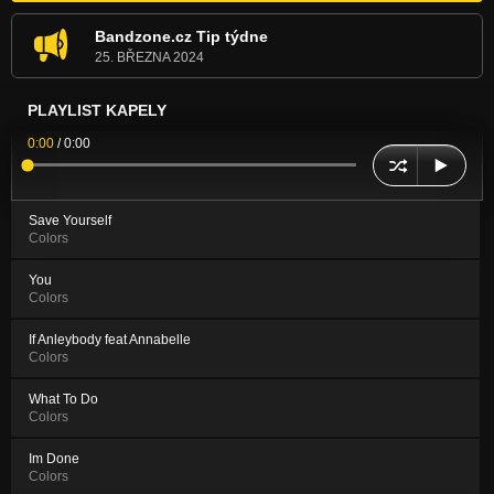
Bandzone.cz Tip týdne
25. BŘEZNA 2024
PLAYLIST KAPELY
0:00
/
0:00
Save Yourself
Colors
You
Colors
If Anleybody feat Annabelle
Colors
What To Do
Colors
Im Done
Colors