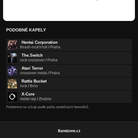
Shadows
Crazy
Wounds
Nezařazeno
PODOBNÉ KAPELY
Humanity
Nezařazeno
Hentai Corporation
thrash-rock'n'roll
/
Praha
Poslední Nádech feat The.Switch
The.Switch
Nezařazeno
rock-crossover
/
Praha
Atari Terror
Blood Marks
crossover-metal
/
Praha
All Little Revolutions
Rattle Bucket
Miracle
rock
/
Brno
All Little Revolutions
X-Core
metal-rap
/
Znojmo
Death Bed
All Little Revolutions
Podobnost se určuje podle počtu společných fanoušků.
Home
All Little Revolutions
Bandzone.cz
Alive Dying