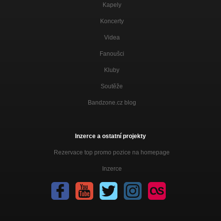
All Little Revolutions
Kapely
Koncerty
The River
All Little Revolutions
Videa
Midnight Call
Fanoušci
All Little Revolutions
Kluby
Devils Roses Cats
All Little Revolutions
Soutěže
Sparcles
Bandzone.cz blog
All Little Revolutions
All Little Revolutions
All Little Revolutions
Inzerce a ostatní projekty
Rezervace top promo pozice na homepage
A Man Of His Word
Lighthouses
Inzerce
Indigo
Lighthouses
What Have We Done
Lighthouses