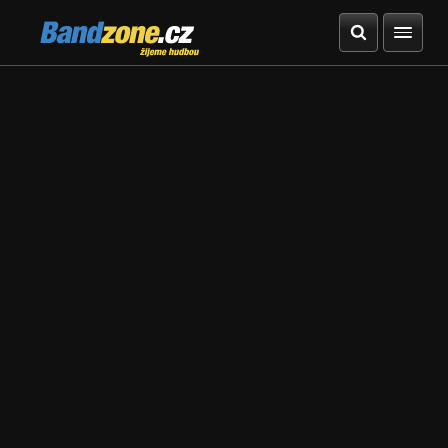
Bandzone.cz
žijeme hudbou