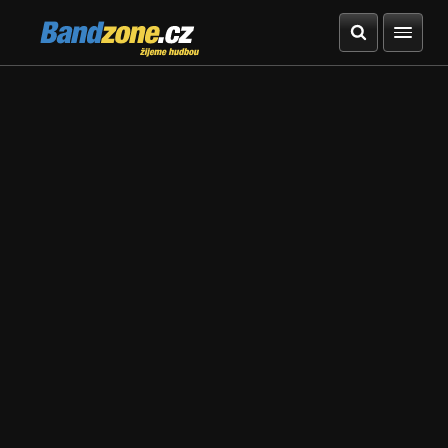
Bandzone.cz
žijeme hudbou