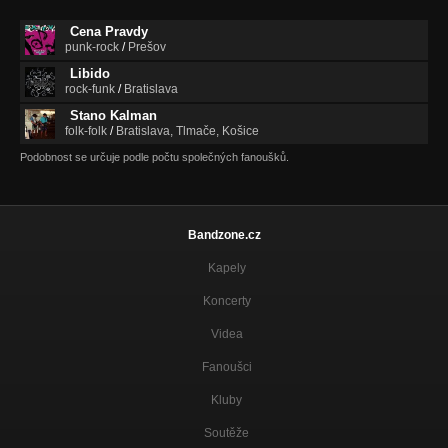
Cena Pravdy
punk-rock
/
Prešov
Libido
rock-funk
/
Bratislava
Stano Kalman
folk-folk
/
Bratislava, Tlmače, Košice
Podobnost se určuje podle počtu společných fanoušků.
Bandzone.cz
Kapely
Koncerty
Videa
Fanoušci
Kluby
Soutěže