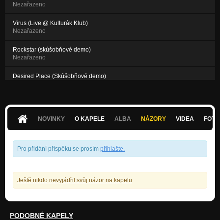
Nezařazeno
Virus (Live @ Kulturák Klub)
Nezařazeno
Rockstar (skúšobňové demo)
Nezařazeno
Desired Place (Skúšobňové demo)
Nezařazeno
Rockin' in the Free World (Neil Young Cover, Live @ Kulturák Klu
Nezařazeno
NOVINKY
O KAPELE
ALBA
NÁZORY
VIDEA
FOTK
Pro přidání příspěku se prosím
přihlašte
.
Ještě nikdo nevyjádřil svůj názor na kapelu
PODOBNÉ KAPELY